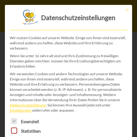
Mit die
Datenschutzeinstellungen
Wir nutzen Cookies auf unserer Website. Einige von ihnen sind essenziell,
während andere uns helfen, diese Website und Ihre Erfahrung zu
verbessern.
Geschichten unserer
Wenn Sie unter 16 Jahre alt sind und Ihre Zustimmung zu freiwilligen
Diensten geben möchten, müssen Sie Ihre Erziehungsberechtigten um
Erlaubnis bitten.
MPS-Familien
Wir verwenden Cookies und andere Technologien auf unserer Website.
Einige von ihnen sind essenziell, während andere uns helfen, diese
Website und Ihre Erfahrung zu verbessern.
Personenbezogene Daten
können verarbeitet werden (z. B. IP-Adressen), z. B. für personalisierte
Anzeigen und Inhalte oder Anzeigen- und Inhaltsmessung.
Die Texte, meistens von Eltern
Weitere
Informationen über die Verwendung Ihrer Daten finden Sie in unserer
geschrieben, sind zumeist Berichte über
Datenschutzerklärung
.
Sie können Ihre Auswahl jederzeit unter
Einstellungen
widerrufen oder anpassen.
das Leben mit MPS-Kindern, über die Zeit
Es folgt eine Liste der Service-Gruppen, für die 
Essenziell
der Diagnosestellung und über den Alltag.
Statistiken
Hier können Sie nachfühlen, was es heißt,