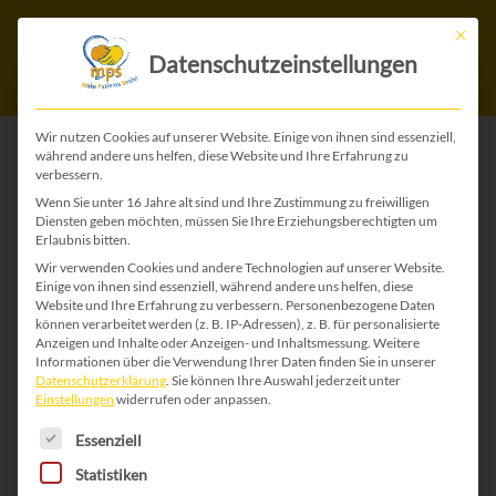
Mit die
Datenschutzeinstellungen
Wir nutzen Cookies auf unserer Website. Einige von ihnen sind essenziell,
während andere uns helfen, diese Website und Ihre Erfahrung zu
Glückwunschkarten
verbessern.
Wenn Sie unter 16 Jahre alt sind und Ihre Zustimmung zu freiwilligen
Diensten geben möchten, müssen Sie Ihre Erziehungsberechtigten um
Baby
Erlaubnis bitten.
Wir verwenden Cookies und andere Technologien auf unserer Website.
Einige von ihnen sind essenziell, während andere uns helfen, diese
Website und Ihre Erfahrung zu verbessern.
Personenbezogene Daten
können verarbeitet werden (z. B. IP-Adressen), z. B. für personalisierte
Was kann es Schöneres geben, als ein
Anzeigen und Inhalte oder Anzeigen- und Inhaltsmessung.
Weitere
Informationen über die Verwendung Ihrer Daten finden Sie in unserer
neugeborenes Menschenkind
Datenschutzerklärung
.
Sie können Ihre Auswahl jederzeit unter
Einstellungen
widerrufen oder anpassen.
willkommen zu heißen und den
Es folgt eine Liste der Service-Gruppen, für die 
Essenziell
glücklichen Mamas und Papas zu
Statistiken
gratulieren? Hier finden Sie eine