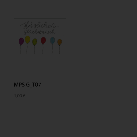
MPS G_T07
1,00
€