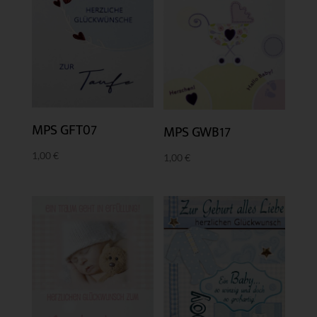
MPS GFT07
MPS GWB17
1,00
€
1,00
€