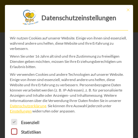
Mit die
Datenschutzeinstellungen
Wir nutzen Cookies auf unserer Website. Einige von ihnen sind essenziell,
während andere uns helfen, diese Website und Ihre Erfahrung zu
verbessern.
Wenn Sie unter 16 Jahre alt sind und Ihre Zustimmung zu freiwilligen
Diensten geben möchten, müssen Sie Ihre Erziehungsberechtigten um
Erlaubnis bitten.
Im Jahr 2011 habe ich mit der
Wir verwenden Cookies und andere Technologien auf unserer Website.
Einige von ihnen sind essenziell, während andere uns helfen, diese
Vimizim- Therapie in Mainz
Website und Ihre Erfahrung zu verbessern.
Personenbezogene Daten
begonnen. Es war für mich und
können verarbeitet werden (z. B. IP-Adressen), z. B. für personalisierte
Anzeigen und Inhalte oder Anzeigen- und Inhaltsmessung.
Weitere
für meine Familie ein schwieriges
Informationen über die Verwendung Ihrer Daten finden Sie in unserer
Datenschutzerklärung
.
Sie können Ihre Auswahl jederzeit unter
Jahr. Mein Papa hat seinen
Einstellungen
widerrufen oder anpassen.
Es folgt eine Liste der Service-Gruppen, für die 
gesamten Urlaub aufgebraucht,
Essenziell
damit er jeden Freitag mit mir
Statistiken