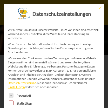
Mit die
Datenschutzeinstellungen
Wir nutzen Cookies auf unserer Website. Einige von ihnen sind essenziell,
während andere uns helfen, diese Website und Ihre Erfahrung zu
verbessern.
Wenn Sie unter 16 Jahre alt sind und Ihre Zustimmung zu freiwilligen
Diensten geben möchten, müssen Sie Ihre Erziehungsberechtigten um
Erlaubnis bitten.
Wir verwenden Cookies und andere Technologien auf unserer Website.
Einige von ihnen sind essenziell, während andere uns helfen, diese
Aufmerksamkeit
Website und Ihre Erfahrung zu verbessern.
Personenbezogene Daten
können verarbeitet werden (z. B. IP-Adressen), z. B. für personalisierte
Anzeigen und Inhalte oder Anzeigen- und Inhaltsmessung.
Weitere
schaffen
Informationen über die Verwendung Ihrer Daten finden Sie in unserer
Datenschutzerklärung
.
Sie können Ihre Auswahl jederzeit unter
Einstellungen
widerrufen oder anpassen.
MPS gehört zu den seltenen
Es folgt eine Liste der Service-Gruppen, für die 
Essenziell
Erkrankungen. Deshalb ist es umso
Statistiken