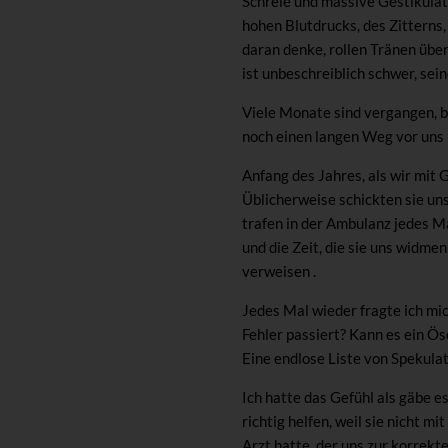
Schreie und massive Gestikulat
hohen Blutdrucks, des Zitterns
daran denke, rollen Tränen übe
ist unbeschreiblich schwer, sei
Viele Monate sind vergangen, bi
noch einen langen Weg vor uns 
Anfang des Jahres, als wir mit
Üblicherweise schickten sie uns
trafen in der Ambulanz jedes Ma
und die Zeit, die sie uns widme
verweisen .
Jedes Mal wieder fragte ich mic
Fehler passiert? Kann es ein Ö
Eine endlose Liste von Spekula
Ich hatte das Gefühl als gäbe e
richtig helfen, weil sie nicht m
Arzt hatte, der uns zur korrek