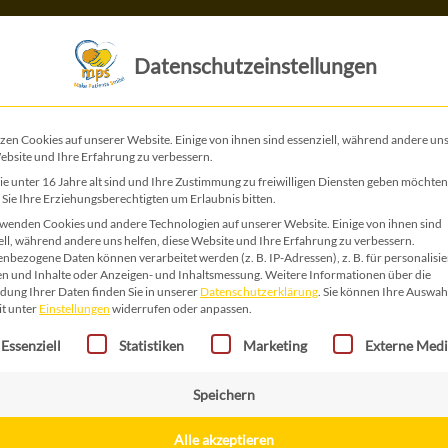
Das ist MPS
Das tun wir
Datenschutzeinstellungen
zen Cookies auf unserer Website. Einige von ihnen sind essenziell, während andere uns
ebsite und Ihre Erfahrung zu verbessern.
Unterbewusstsein
e unter 16 Jahre alt sind und Ihre Zustimmung zu freiwilligen Diensten geben möchten
Sie Ihre Erziehungsberechtigten um Erlaubnis bitten.
wenden Cookies und andere Technologien auf unserer Website. Einige von ihnen sind
ell, während andere uns helfen, diese Website und Ihre Erfahrung zu verbessern.
nbezogene Daten können verarbeitet werden (z. B. IP-Adressen), z. B. für personalisie
tlich in unserem Auto. Mein Mann, meine zwei Söhne und ich. Die Auto
n und Inhalte oder Anzeigen- und Inhaltsmessung.
Weitere Informationen über die
ndschaft neben der Straße, die alten Städte und die beeindruckenden
ung Ihrer Daten finden Sie in unserer
Datenschutzerklärung
.
Sie können Ihre Auswah
Weingärten zierten die Natur, und die Berggipfel im Hintergrund ware
it unter
Einstellungen
widerrufen oder anpassen.
gt eine Liste der Service-Gruppen, für die eine Einwilligung erteilt 
Essenziell
Statistiken
Marketing
Externe Med
hfahren hatten wurde die Autobahn schmäler. Wir fanden uns auf ein
tzlich wurde aus der großen weiten Straße eine sehr enge Einbahnstr
der begannen unruhig zu werden. Die lange Reise war sehr anstrengend
Speichern
en Seite war der Abgrund, auf der anderen ragten blätterlose Bäume a
Alle akzeptieren