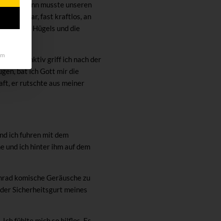
en. Mein Mann musste unseren
ar. Ich war, fast kraftlos, an
 Gipfel des Hügels und die
um
e. Instinktiv griff ich nach der
en, bat ich Gott mir die
aft, er rutschte aus meiner
d ich fuhren mit dem
e und ich hinter ihm auf dem
enrad komische Geräusche zu
der Sicherheitsgurt meines
ch fühlte mich so hilflos. Es