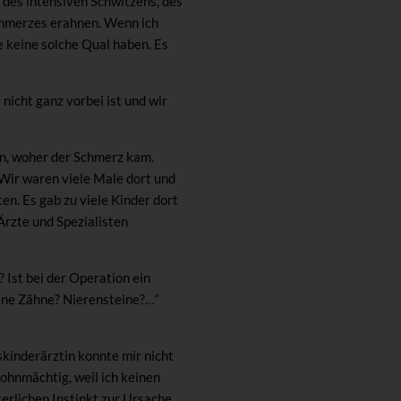
 des intensiven Schwitzens, des
Schmerzes erahnen. Wenn ich
e keine solche Qual haben. Es
nicht ganz vorbei ist und wir
en, woher der Schmerz kam.
 Wir waren viele Male dort und
en. Es gab zu viele Kinder dort
Ärzte und Spezialisten
 Ist bei der Operation ein
eine Zähne? Nierensteine?…“
skinderärztin konnte mir nicht
h ohnmächtig, weil ich keinen
erlichen Instinkt zur Ursache