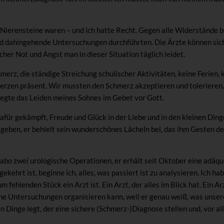
 Nierensteine waren – und ich hatte Recht. Gegen alle Widerstände be
nd dahingehende Untersuchungen durchführten. Die Ärzte können sich
her Not und Angst man in dieser Situation täglich leidet.
merz, die ständige Streichung schulischer Aktivitäten, keine Ferien
rzen präsent. Wir mussten den Schmerz akzeptieren und tolerieren.
legte das Leiden meines Sohnes im Gebet vor Gott.
afür gekämpft, Freude und Glück in der Liebe und in den kleinen Ding
eben, er behielt sein wunderschönes Lächeln bei, das ihm Gesten der 
abo zwei urologische Operationen, er erhält seit Oktober eine adäqu
ekehrt ist, beginne ich, alles, was passiert ist zu analysieren. Ich ha
m fehlenden Stück ein Arzt ist. Ein Arzt, der alles im Blick hat. Ein Ar
he Untersuchungen organisieren kann, weil er genau weiß, was unsere
en Dinge legt, der eine sichere (Schmerz-)Diagnose stellen und, vor