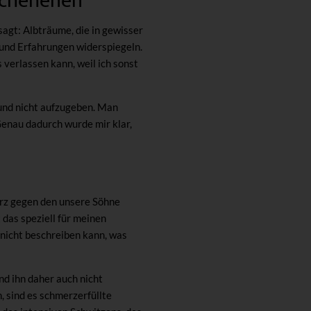
schehenen
agt: Albträume, die in gewisser
und Erfahrungen widerspiegeln.
s verlassen kann, weil ich sonst
und nicht aufzugeben. Man
Genau dadurch wurde mir klar,
erz gegen den unsere Söhne
das speziell für meinen
 nicht beschreiben kann, was
nd ihn daher auch nicht
 sind es schmerzerfüllte