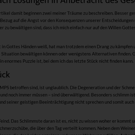
ach Lösungen in Anbetracht des Ge
rtikel damit beginnen zwei meiner Träume zu beschreiben. Besser ges
 Bezug auf die Angst vor den Konsequenzen unserer Entscheidungen 
er zu bewältigen sind, dass ich mich einfach nur auf den Willen Gotte
t in Gottes Händen weiß, hat man trotzdem einen Drang zu kämpfen 
 Situation bewältigen können oder wenigstens Alternativen finden. 
in enormes Puzzle ist, bei dem ich das letzte Stück nicht finden kann.
ück
 MPS betroffen sind, ist unglaublich. Die Degeneration und der Schm
und noch immer müssen – sind überwältigend. Besonders schlimm ist 
und seiner geistigen Beeinträchtigung nicht sprechen und somit auch
eind. Das Schlimmste daran ist es, nicht zu wissen woher er kommt u
Schmerzschübe, die über den Tag verteilt kommen. Neben dem Weinen,