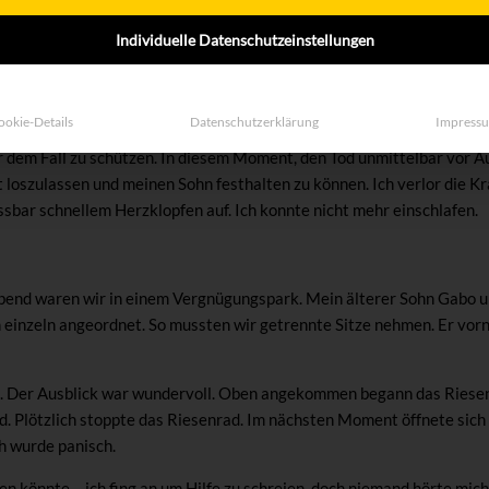
sten das Auto parken und zu Fuß über den steinigen Weg weiterlauf
n und ihn später einfach hinter sich herziehen, weil er so erschöpft w
Individuelle Datenschutzeinstellungen
lstuhls unseres älteren Sohnes fest umschlossen, als wir plötzlich den
ookie-Details
Datenschutzerklärung
Impress
, dass der Rollstuhl ein bisschen über den Rand des Abgrunds rutscht
 dem Fall zu schützen. In diesem Moment, den Tod unmittelbar vor Aug
t loszulassen und meinen Sohn festhalten zu können. Ich verlor die Kr
sbar schnellem Herzklopfen auf. Ich konnte nicht mehr einschlafen.
nd waren wir in einem Vergnügungspark. Mein älterer Sohn Gabo un
 einzeln angeordnet. So mussten wir getrennte Sitze nehmen. Er vorn
ing. Der Ausblick war wundervoll. Oben angekommen begann das Ries
 Plötzlich stoppte das Riesenrad. Im nächsten Moment öffnete sich 
h wurde panisch.
n könnte… ich fing an um Hilfe zu schreien, doch niemand hörte mich. I