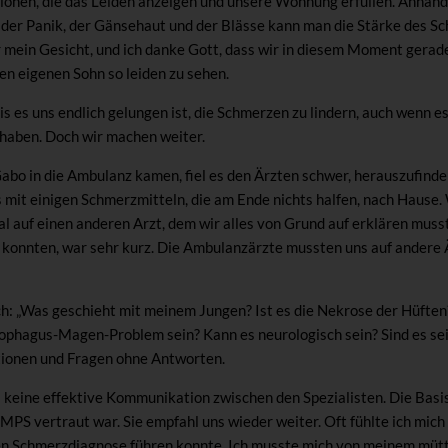
ionen, die das Leiden anzeigen und unsere Wohnung erfüllen. Anhand
, der Panik, der Gänsehaut und der Blässe kann man die Stärke des 
r mein Gesicht, und ich danke Gott, dass wir in diesem Moment gerad
nen eigenen Sohn so leiden zu sehen.
s es uns endlich gelungen ist, die Schmerzen zu lindern, auch wenn es 
haben. Doch wir machen weiter.
 Gabo in die Ambulanz kamen, fiel es den Ärzten schwer, herauszufind
 mit einigen Schmerzmitteln, die am Ende nichts halfen, nach Hause.
l auf einen anderen Arzt, dem wir alles von Grund auf erklären musst
n konnten, war sehr kurz. Die Ambulanzärzte mussten uns auf andere 
h: „Was geschieht mit meinem Jungen? Ist es die Nekrose der Hüften?
sophagus-Magen-Problem sein? Kann es neurologisch sein? Sind es s
tionen und Fragen ohne Antworten.
s keine effektive Kommunikation zwischen den Spezialisten. Die Basi
it MPS vertraut war. Sie empfahl uns wieder weiter. Oft fühlte ich mic
ten Schmerzdiagnose führen konnte. Ich musste mich von meinem mütt