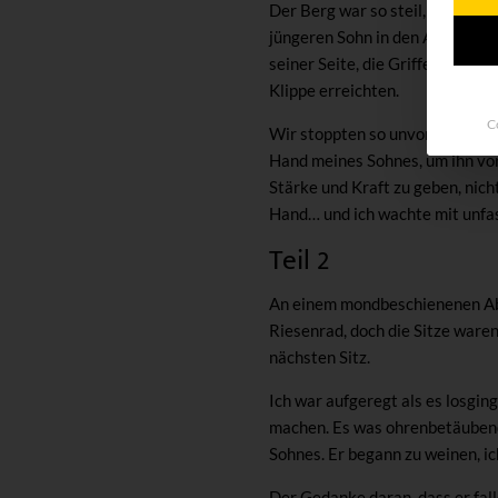
Der Berg war so steil, wir mus
jüngeren Sohn in den Armen trage
seiner Seite, die Griffe des Rol
Klippe erreichten.
C
Wir stoppten so unvorhergesehen
Hand meines Sohnes, um ihn vor
Stärke und Kraft zu geben, nich
Hand… und ich wachte mit unfas
Teil 2
An einem mondbeschienenen Abe
Riesenrad, doch die Sitze waren
nächsten Sitz.
Ich war aufgeregt als es losg
machen. Es was ohrenbetäubend.
Sohnes. Er begann zu weinen, ic
Der Gedanke daran, dass er falle