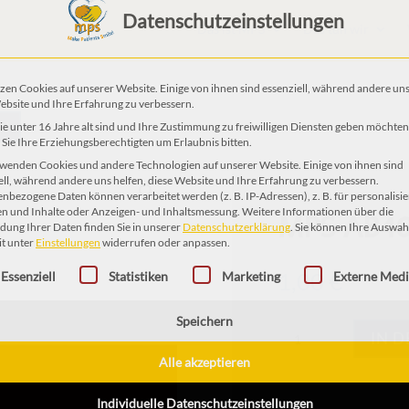
Das ist MPS
Das tun wir
Datenschutzeinstellungen
EN
zen Cookies auf unserer Website. Einige von ihnen sind essenziell, während andere uns
ebsite und Ihre Erfahrung zu verbessern.
e unter 16 Jahre alt sind und Ihre Zustimmung zu freiwilligen Diensten geben möchten
Sie Ihre Erziehungsberechtigten um Erlaubnis bitten.
wenden Cookies und andere Technologien auf unserer Website. Einige von ihnen sind
MPS AB4
ell, während andere uns helfen, diese Website und Ihre Erfahrung zu verbessern.
nbezogene Daten können verarbeitet werden (z. B. IP-Adressen), z. B. für personalisie
n und Inhalte oder Anzeigen- und Inhaltsmessung.
Weitere Informationen über die
ung Ihrer Daten finden Sie in unserer
Datenschutzerklärung
.
Sie können Ihre Auswah
1,00
€
it unter
Einstellungen
widerrufen oder anpassen.
gt eine Liste der Service-Gruppen, für die eine Einwilligung erteilt 
Essenziell
Statistiken
Marketing
Externe Med
MPS
IN 
AB46
Speichern
Menge
Alle akzeptieren