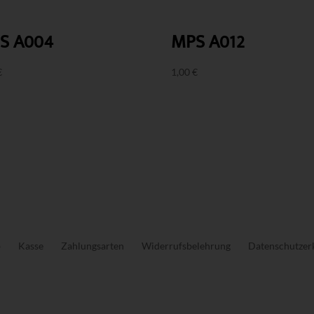
S A004
MPS A012
€
1,00
€
b
Kasse
Zahlungsarten
Widerrufsbelehrung
Datenschutzer