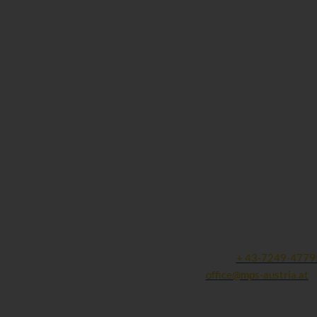
Kontaktdaten:
Gesellschaft für Mukopolysa
und ähnliche Erkrankungen
Michaela Weigl
Finklham 90
A - 4612 Scharten
Tel und Fax:
+ 43-7249-4779
Mail:
office@mps-austria.at
ZVR: 423245305 | DVR: 10