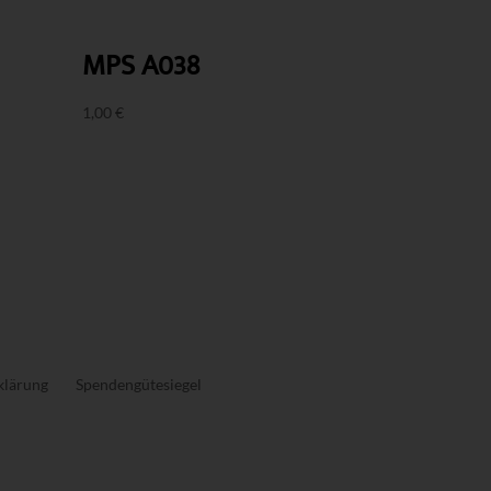
MPS A038
1,00
€
klärung
Spendengütesiegel