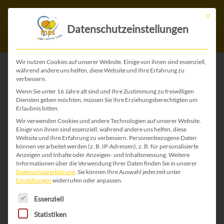
Mit die
Datenschutzeinstellungen
Wir nutzen Cookies auf unserer Website. Einige von ihnen sind essenziell,
während andere uns helfen, diese Website und Ihre Erfahrung zu
verbessern.
ZURÜCK ZU ALLEN WEIHNACHTS-KARTEN
Wenn Sie unter 16 Jahre alt sind und Ihre Zustimmung zu freiwilligen
Diensten geben möchten, müssen Sie Ihre Erziehungsberechtigten um
Erlaubnis bitten.
Wir verwenden Cookies und andere Technologien auf unserer Website.
Einige von ihnen sind essenziell, während andere uns helfen, diese
Website und Ihre Erfahrung zu verbessern.
Personenbezogene Daten
können verarbeitet werden (z. B. IP-Adressen), z. B. für personalisierte
Anzeigen und Inhalte oder Anzeigen- und Inhaltsmessung.
Weitere
Informationen über die Verwendung Ihrer Daten finden Sie in unserer
Datenschutzerklärung
.
Sie können Ihre Auswahl jederzeit unter
Einstellungen
widerrufen oder anpassen.
Es folgt eine Liste der Service-Gruppen, für die 
Essenziell
Statistiken