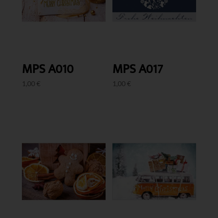
MPS A010
MPS A017
1,00
€
1,00
€