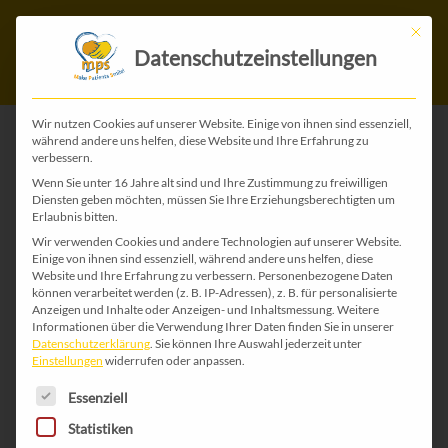
Mit die
Datenschutzeinstellungen
Wir nutzen Cookies auf unserer Website. Einige von ihnen sind essenziell,
während andere uns helfen, diese Website und Ihre Erfahrung zu
verbessern.
ZURÜCK ZU ALLEN WEIHNACHTS-KARTEN
Wenn Sie unter 16 Jahre alt sind und Ihre Zustimmung zu freiwilligen
Diensten geben möchten, müssen Sie Ihre Erziehungsberechtigten um
Erlaubnis bitten.
Wir verwenden Cookies und andere Technologien auf unserer Website.
Einige von ihnen sind essenziell, während andere uns helfen, diese
Website und Ihre Erfahrung zu verbessern.
Personenbezogene Daten
können verarbeitet werden (z. B. IP-Adressen), z. B. für personalisierte
Anzeigen und Inhalte oder Anzeigen- und Inhaltsmessung.
Weitere
Informationen über die Verwendung Ihrer Daten finden Sie in unserer
Datenschutzerklärung
.
Sie können Ihre Auswahl jederzeit unter
Einstellungen
widerrufen oder anpassen.
Es folgt eine Liste der Service-Gruppen, für die 
Essenziell
Statistiken