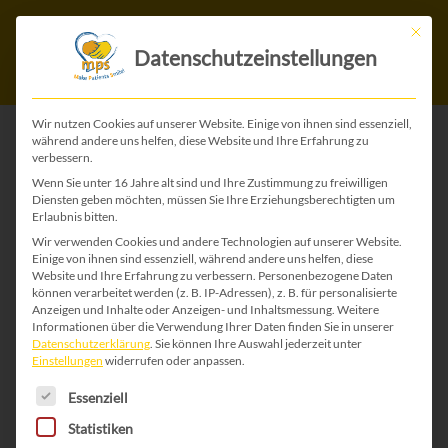
Mit die
Datenschutzeinstellungen
Wir nutzen Cookies auf unserer Website. Einige von ihnen sind essenziell,
während andere uns helfen, diese Website und Ihre Erfahrung zu
verbessern.
ZURÜCK ZU ALLEN WEIHNACHTS-KARTEN
Wenn Sie unter 16 Jahre alt sind und Ihre Zustimmung zu freiwilligen
Diensten geben möchten, müssen Sie Ihre Erziehungsberechtigten um
Erlaubnis bitten.
Wir verwenden Cookies und andere Technologien auf unserer Website.
Einige von ihnen sind essenziell, während andere uns helfen, diese
Website und Ihre Erfahrung zu verbessern.
Personenbezogene Daten
können verarbeitet werden (z. B. IP-Adressen), z. B. für personalisierte
Anzeigen und Inhalte oder Anzeigen- und Inhaltsmessung.
Weitere
Informationen über die Verwendung Ihrer Daten finden Sie in unserer
Datenschutzerklärung
.
Sie können Ihre Auswahl jederzeit unter
Einstellungen
widerrufen oder anpassen.
Es folgt eine Liste der Service-Gruppen, für die 
Essenziell
Statistiken