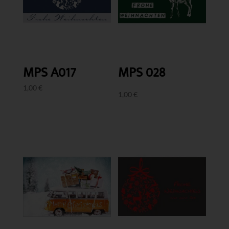
MPS A017
MPS 028
1,00
€
1,00
€