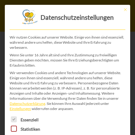
Mit die
Datenschutzeinstellungen
Wir nutzen Cookies auf unserer Website. Einige von ihnen sind essenziell,
während andere uns helfen, diese Website und Ihre Erfahrung zu
verbessern.
ZURÜCK ZU ALLEN FESTE-KARTEN
Wenn Sie unter 16 Jahre alt sind und Ihre Zustimmung zu freiwilligen
Diensten geben möchten, müssen Sie Ihre Erziehungsberechtigten um
Erlaubnis bitten.
Wir verwenden Cookies und andere Technologien auf unserer Website.
Einige von ihnen sind essenziell, während andere uns helfen, diese
Website und Ihre Erfahrung zu verbessern.
Personenbezogene Daten
können verarbeitet werden (z. B. IP-Adressen), z. B. für personalisierte
Anzeigen und Inhalte oder Anzeigen- und Inhaltsmessung.
Weitere
Informationen über die Verwendung Ihrer Daten finden Sie in unserer
Datenschutzerklärung
.
Sie können Ihre Auswahl jederzeit unter
Einstellungen
widerrufen oder anpassen.
Es folgt eine Liste der Service-Gruppen, für die 
Essenziell
Statistiken