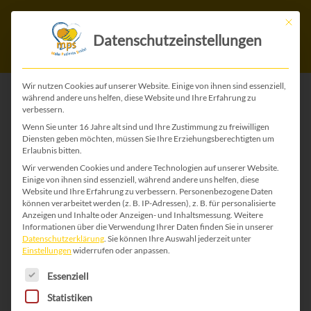
Mit die
Datenschutzeinstellungen
Wir nutzen Cookies auf unserer Website. Einige von ihnen sind essenziell,
während andere uns helfen, diese Website und Ihre Erfahrung zu
verbessern.
ZURÜCK ZU ALLEN BABY KARTEN
Wenn Sie unter 16 Jahre alt sind und Ihre Zustimmung zu freiwilligen
Diensten geben möchten, müssen Sie Ihre Erziehungsberechtigten um
Erlaubnis bitten.
Wir verwenden Cookies und andere Technologien auf unserer Website.
Einige von ihnen sind essenziell, während andere uns helfen, diese
Website und Ihre Erfahrung zu verbessern.
Personenbezogene Daten
können verarbeitet werden (z. B. IP-Adressen), z. B. für personalisierte
Anzeigen und Inhalte oder Anzeigen- und Inhaltsmessung.
Weitere
Informationen über die Verwendung Ihrer Daten finden Sie in unserer
Datenschutzerklärung
.
Sie können Ihre Auswahl jederzeit unter
Einstellungen
widerrufen oder anpassen.
Es folgt eine Liste der Service-Gruppen, für die 
Essenziell
Statistiken