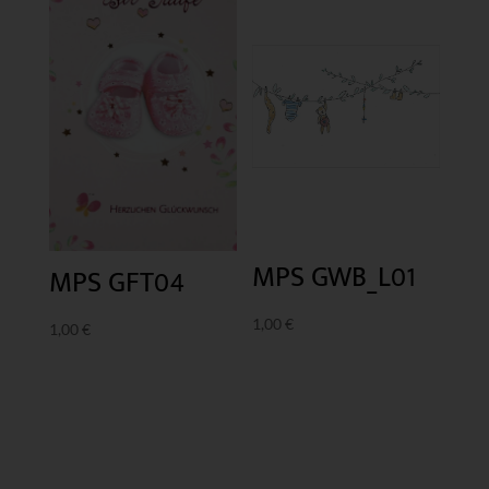
MPS GWB_L01
MPS GFT04
1,00
€
1,00
€