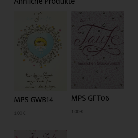
Ähnliche Produkte
MPS GFT06
MPS GWB14
1,00
€
1,00
€