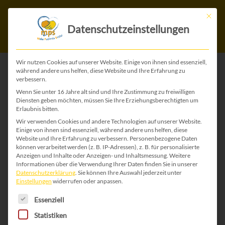
Mit die
Datenschutzeinstellungen
Wir nutzen Cookies auf unserer Website. Einige von ihnen sind essenziell,
während andere uns helfen, diese Website und Ihre Erfahrung zu
verbessern.
ZURÜCK ZU ALLEN FESTE-KARTEN
Wenn Sie unter 16 Jahre alt sind und Ihre Zustimmung zu freiwilligen
Diensten geben möchten, müssen Sie Ihre Erziehungsberechtigten um
Erlaubnis bitten.
Wir verwenden Cookies und andere Technologien auf unserer Website.
Einige von ihnen sind essenziell, während andere uns helfen, diese
Website und Ihre Erfahrung zu verbessern.
Personenbezogene Daten
können verarbeitet werden (z. B. IP-Adressen), z. B. für personalisierte
Anzeigen und Inhalte oder Anzeigen- und Inhaltsmessung.
Weitere
Informationen über die Verwendung Ihrer Daten finden Sie in unserer
Datenschutzerklärung
.
Sie können Ihre Auswahl jederzeit unter
Einstellungen
widerrufen oder anpassen.
Es folgt eine Liste der Service-Gruppen, für die 
Essenziell
Statistiken