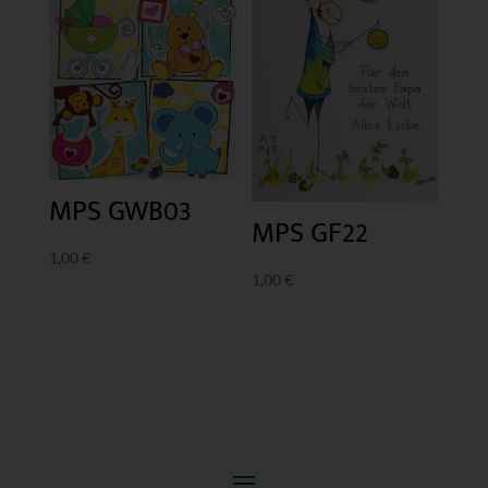
MPS GWB03
MPS GF22
1,00
€
1,00
€