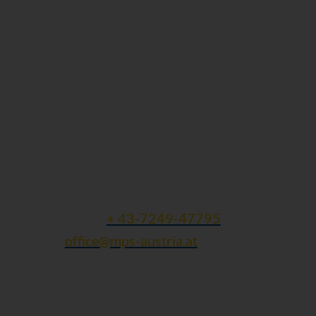
Kontaktdaten:
Gesellschaft für Mukopolysaccharidosen
und ähnliche Erkrankungen
Michaela Weigl
Finklham 90
A - 4612 Scharten
Tel und Fax:
+ 43-7249-47795
Mail:
office@mps-austria.at
ZVR: 423245305 | DVR: 10616741
Folgen Sie uns: