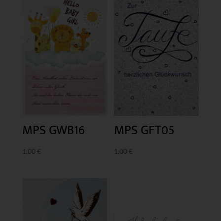
MPS GWB16
MPS GFT05
1,00
€
1,00
€