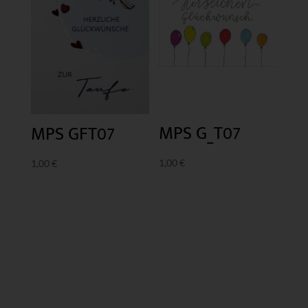
MPS G_T07
MPS GFT07
1,00
€
1,00
€