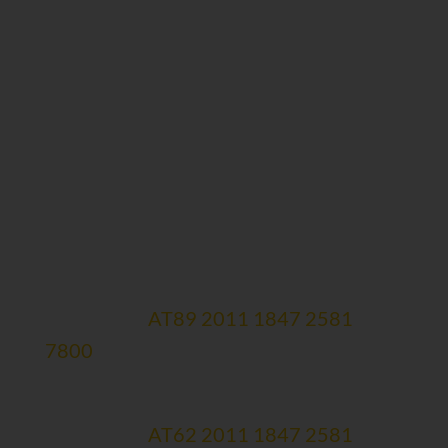
Spendenkonten:
Hauptkonto
Erste Bank:
AT89 2011 1847 2581
7800
Therapiekonto (zweckgewidmet)
Erste Bank:
AT62 2011 1847 2581