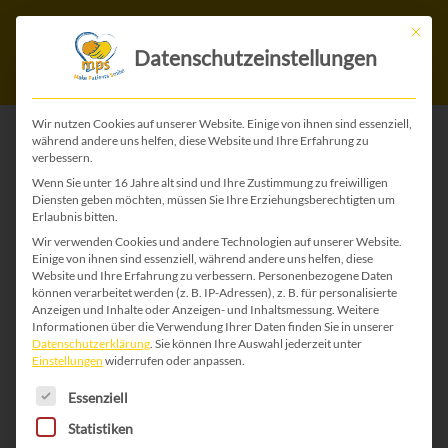
Mit die
Datenschutzeinstellungen
Wir nutzen Cookies auf unserer Website. Einige von ihnen sind essenziell,
während andere uns helfen, diese Website und Ihre Erfahrung zu
verbessern.
ZURÜCK ZU ALLEN BABY KARTEN
Wenn Sie unter 16 Jahre alt sind und Ihre Zustimmung zu freiwilligen
Diensten geben möchten, müssen Sie Ihre Erziehungsberechtigten um
Erlaubnis bitten.
Wir verwenden Cookies und andere Technologien auf unserer Website.
Einige von ihnen sind essenziell, während andere uns helfen, diese
Website und Ihre Erfahrung zu verbessern.
Personenbezogene Daten
können verarbeitet werden (z. B. IP-Adressen), z. B. für personalisierte
Anzeigen und Inhalte oder Anzeigen- und Inhaltsmessung.
Weitere
Informationen über die Verwendung Ihrer Daten finden Sie in unserer
Datenschutzerklärung
.
Sie können Ihre Auswahl jederzeit unter
Einstellungen
widerrufen oder anpassen.
Es folgt eine Liste der Service-Gruppen, für die 
Essenziell
Statistiken