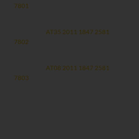
7801
Forschungskonto (zweckgewidmet)
Erste Bank:
AT35 2011 1847 2581
7802
Spendenmailingkonto
Erste Bank:
AT08 2011 1847 2581
7803
Newsletteranmeldung
>>