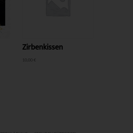
Zirbenkissen
10,00
€