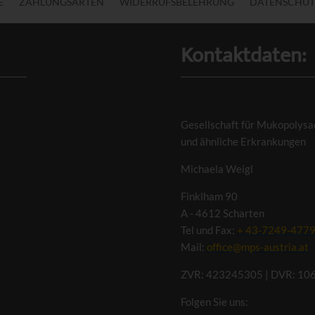
E
ZAHLUNGSARTEN
WIDERRUFSBELEHRUNG
DATENSCHUT
Kontaktdaten:
Gesellschaft für Mukopolysa
und ähnliche Erkrankungen
Michaela Weigl
Finklham 90
A - 4612 Scharten
Tel und Fax:
+ 43-7249-477
Mail:
office@mps-austria.at
ZVR: 423245305 | DVR: 10
Folgen Sie uns: