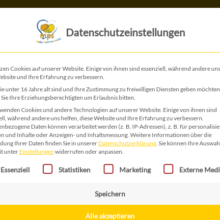
Das ist MPS
Das tun wir
Datenschutzeinstellungen
EN
zen Cookies auf unserer Website. Einige von ihnen sind essenziell, während andere uns
ebsite und Ihre Erfahrung zu verbessern.
e unter 16 Jahre alt sind und Ihre Zustimmung zu freiwilligen Diensten geben möchten
Sie Ihre Erziehungsberechtigten um Erlaubnis bitten.
wenden Cookies und andere Technologien auf unserer Website. Einige von ihnen sind
Weihnach
ell, während andere uns helfen, diese Website und Ihre Erfahrung zu verbessern.
nbezogene Daten können verarbeitet werden (z. B. IP-Adressen), z. B. für personalisie
n und Inhalte oder Anzeigen- und Inhaltsmessung.
Weitere Informationen über die
ung Ihrer Daten finden Sie in unserer
Datenschutzerklärung
.
Sie können Ihre Auswah
10,00
€
it unter
Einstellungen
widerrufen oder anpassen.
gt eine Liste der Service-Gruppen, für die eine Einwilligung erteilt 
Essenziell
Statistiken
Marketing
Externe Med
Weihnachtsset
Speichern
Das Set besteht aus zw
Rot, einer Geschenks
Alle akzeptieren