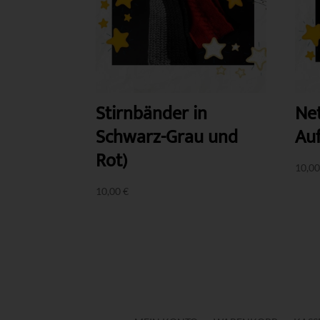
Stirnbänder in
Ne
Schwarz-Grau und
Au
Rot)
10,0
10,00
€