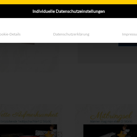
Stickerbogen.
Es ist mit einer Bande
Individuelle Datenschutzeinstellungen
Für 10 Euro erhalten S
ookie-Details
Datenschutzerklärung
Weihnachtsset
Impress
IN 
4
Menge