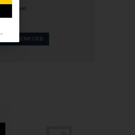
role verpackt.
ie 5 Sets.
um
DEN WARENKORB