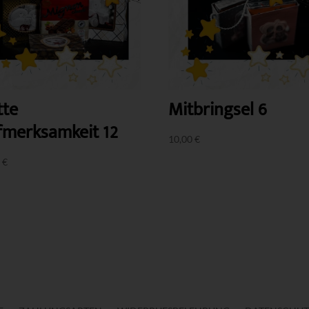
tte
Mitbringsel 6
fmerksamkeit 12
10,00
€
0
€