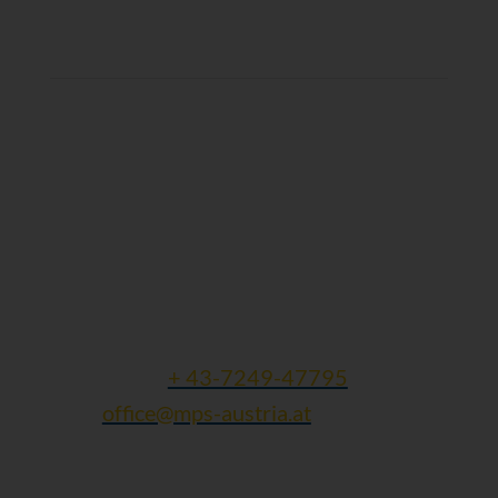
Kontaktdaten:
Gesellschaft für Mukopolysaccharidosen
und ähnliche Erkrankungen
Michaela Weigl
Finklham 90
A - 4612 Scharten
Tel und Fax:
+ 43-7249-47795
Mail:
office@mps-austria.at
ZVR: 423245305 | DVR: 10616741