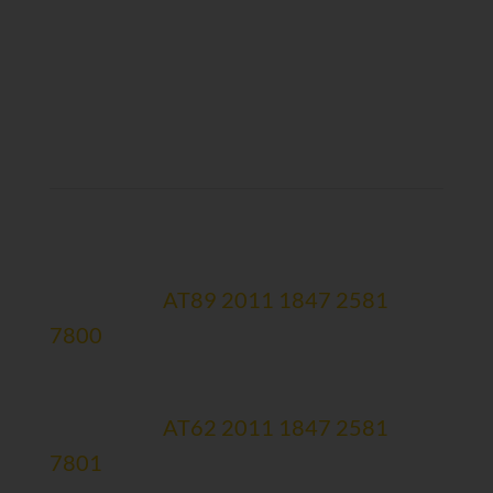
Spendenkonten:
Hauptkonto
Erste Bank:
AT89 2011 1847 2581
7800
Therapiekonto (zweckgewidmet)
Erste Bank:
AT62 2011 1847 2581
7801