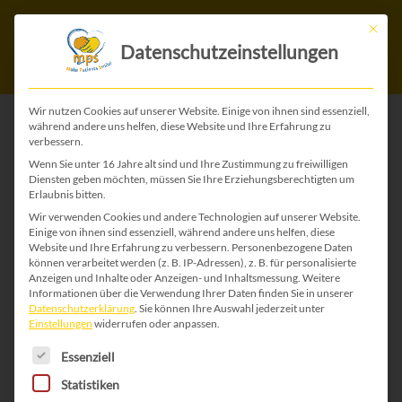
Mit die
Datenschutzeinstellungen
Wir nutzen Cookies auf unserer Website. Einige von ihnen sind essenziell,
während andere uns helfen, diese Website und Ihre Erfahrung zu
verbessern.
ZURÜCK ZU ALLEN WEIHNACHTS-KARTEN
Wenn Sie unter 16 Jahre alt sind und Ihre Zustimmung zu freiwilligen
Diensten geben möchten, müssen Sie Ihre Erziehungsberechtigten um
Erlaubnis bitten.
Wir verwenden Cookies und andere Technologien auf unserer Website.
Einige von ihnen sind essenziell, während andere uns helfen, diese
Website und Ihre Erfahrung zu verbessern.
Personenbezogene Daten
können verarbeitet werden (z. B. IP-Adressen), z. B. für personalisierte
Anzeigen und Inhalte oder Anzeigen- und Inhaltsmessung.
Weitere
Informationen über die Verwendung Ihrer Daten finden Sie in unserer
Datenschutzerklärung
.
Sie können Ihre Auswahl jederzeit unter
Einstellungen
widerrufen oder anpassen.
Es folgt eine Liste der Service-Gruppen, für die 
Essenziell
Statistiken