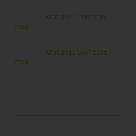
Forschungskonto (zweckgewidmet)
Erste Bank:
AT35 2011 1847 2581
7802
Spendenmailingkonto
Erste Bank:
AT08 2011 1847 2581
7803
Newsletteranmeldung
>>