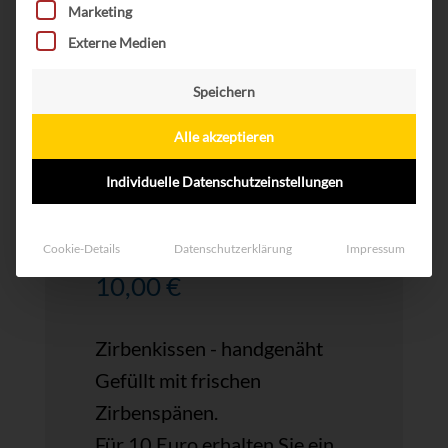
Marketing
Externe Medien
Speichern
Alle akzeptieren
Individuelle Datenschutzeinstellungen
Zirbenkissen
Cookie-Details
Datenschutzerklärung
Impressum
10,00
€
Zirbenkissen - handgenäht
Gefüllt mit frischen
Zirbenspänen.
Für 10 Euro erhalten Sie ein