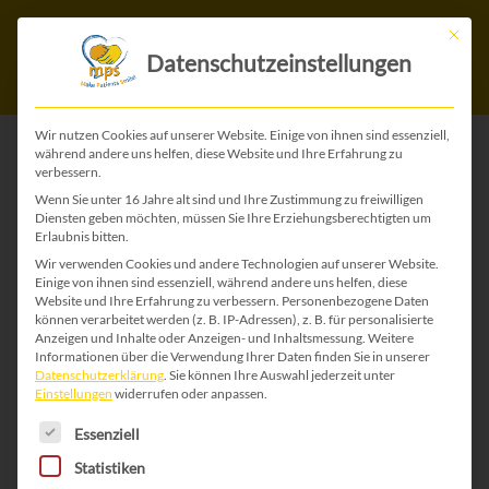
Mit die
Datenschutzeinstellungen
Wir nutzen Cookies auf unserer Website. Einige von ihnen sind essenziell,
während andere uns helfen, diese Website und Ihre Erfahrung zu
verbessern.
ZURÜCK ZU ALLEN WEIHNACHTS-KARTEN
Wenn Sie unter 16 Jahre alt sind und Ihre Zustimmung zu freiwilligen
Diensten geben möchten, müssen Sie Ihre Erziehungsberechtigten um
Erlaubnis bitten.
Wir verwenden Cookies und andere Technologien auf unserer Website.
Einige von ihnen sind essenziell, während andere uns helfen, diese
Website und Ihre Erfahrung zu verbessern.
Personenbezogene Daten
können verarbeitet werden (z. B. IP-Adressen), z. B. für personalisierte
Anzeigen und Inhalte oder Anzeigen- und Inhaltsmessung.
Weitere
Informationen über die Verwendung Ihrer Daten finden Sie in unserer
Datenschutzerklärung
.
Sie können Ihre Auswahl jederzeit unter
Einstellungen
widerrufen oder anpassen.
Es folgt eine Liste der Service-Gruppen, für die 
Essenziell
Statistiken