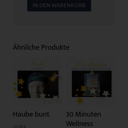
IN DEN WARENKORB
Rotbraun
und
Braun
1
Menge
Ähnliche Produkte
Haube bunt
30 Minuten
Wellness
10,00
€