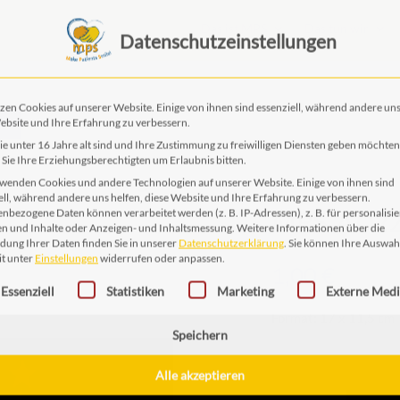
Das ist MPS
Das tun wir
Datenschutzeinstellungen
EN
zen Cookies auf unserer Website. Einige von ihnen sind essenziell, während andere uns
ebsite und Ihre Erfahrung zu verbessern.
e unter 16 Jahre alt sind und Ihre Zustimmung zu freiwilligen Diensten geben möchten
Sie Ihre Erziehungsberechtigten um Erlaubnis bitten.
wenden Cookies und andere Technologien auf unserer Website. Einige von ihnen sind
MPS AD2
ell, während andere uns helfen, diese Website und Ihre Erfahrung zu verbessern.
nbezogene Daten können verarbeitet werden (z. B. IP-Adressen), z. B. für personalisie
n und Inhalte oder Anzeigen- und Inhaltsmessung.
Weitere Informationen über die
ung Ihrer Daten finden Sie in unserer
Datenschutzerklärung
.
Sie können Ihre Auswah
1,00
€
it unter
Einstellungen
widerrufen oder anpassen.
gt eine Liste der Service-Gruppen, für die eine Einwilligung erteilt 
Essenziell
Statistiken
Marketing
Externe Med
Format: 17 x 11,5 cm
Speichern
Alle akzeptieren
MPS