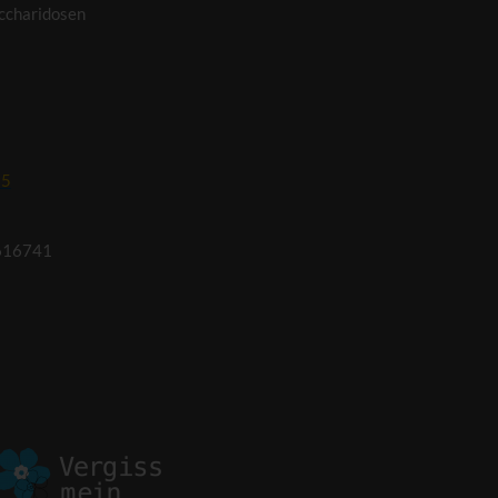
ccharidosen
95
616741