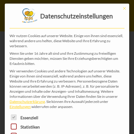
Mit die
Datenschutzeinstellungen
Wir nutzen Cookies auf unserer Website. Einige von ihnen sind essenziell,
während andere uns helfen, diese Website und Ihre Erfahrung zu
verbessern.
ZURÜCK ZU ALLEN WEIHNACHTS-KARTEN
Wenn Sie unter 16 Jahre alt sind und Ihre Zustimmung zu freiwilligen
Diensten geben möchten, müssen Sie Ihre Erziehungsberechtigten um
Erlaubnis bitten.
Wir verwenden Cookies und andere Technologien auf unserer Website.
Einige von ihnen sind essenziell, während andere uns helfen, diese
Website und Ihre Erfahrung zu verbessern.
Personenbezogene Daten
können verarbeitet werden (z. B. IP-Adressen), z. B. für personalisierte
Anzeigen und Inhalte oder Anzeigen- und Inhaltsmessung.
Weitere
Informationen über die Verwendung Ihrer Daten finden Sie in unserer
Datenschutzerklärung
.
Sie können Ihre Auswahl jederzeit unter
Einstellungen
widerrufen oder anpassen.
Es folgt eine Liste der Service-Gruppen, für die 
Essenziell
Statistiken