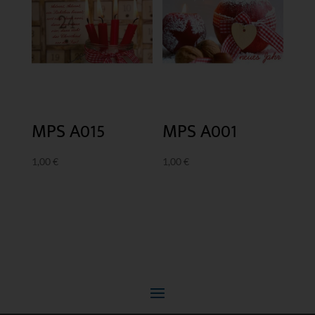
MPS A015
MPS A001
1,00
€
1,00
€