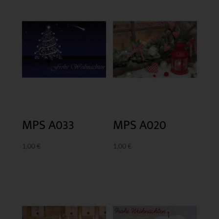
MPS A033
MPS A020
1,00
€
1,00
€