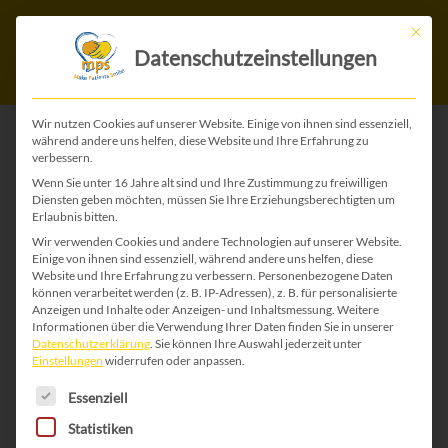
Mit die
Datenschutzeinstellungen
Wir nutzen Cookies auf unserer Website. Einige von ihnen sind essenziell,
während andere uns helfen, diese Website und Ihre Erfahrung zu
verbessern.
ZURÜCK ZU ALLEN WEIHNACHTS-KARTEN
Wenn Sie unter 16 Jahre alt sind und Ihre Zustimmung zu freiwilligen
Diensten geben möchten, müssen Sie Ihre Erziehungsberechtigten um
Erlaubnis bitten.
Wir verwenden Cookies und andere Technologien auf unserer Website.
Einige von ihnen sind essenziell, während andere uns helfen, diese
Website und Ihre Erfahrung zu verbessern.
Personenbezogene Daten
können verarbeitet werden (z. B. IP-Adressen), z. B. für personalisierte
Anzeigen und Inhalte oder Anzeigen- und Inhaltsmessung.
Weitere
Informationen über die Verwendung Ihrer Daten finden Sie in unserer
Datenschutzerklärung
.
Sie können Ihre Auswahl jederzeit unter
Einstellungen
widerrufen oder anpassen.
Es folgt eine Liste der Service-Gruppen, für die 
Essenziell
Statistiken