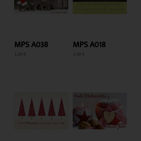
MPS A038
MPS A018
1,00
€
1,00
€