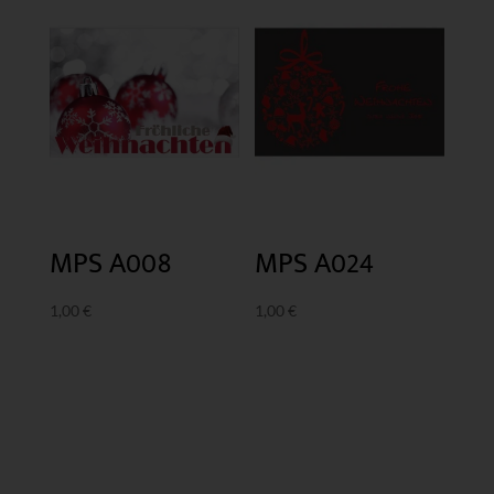
MPS A024
MPS A008
1,00
€
1,00
€