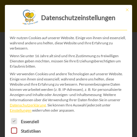
Mit die
Datenschutzeinstellungen
Wir nutzen Cookies auf unserer Website. Einige von ihnen sind essenziell,
während andere uns helfen, diese Website und Ihre Erfahrung zu
verbessern.
ZURÜCK ZU ALLEN WEIHNACHTS-KARTEN
Wenn Sie unter 16 Jahre alt sind und Ihre Zustimmung zu freiwilligen
Diensten geben möchten, müssen Sie Ihre Erziehungsberechtigten um
Erlaubnis bitten.
Wir verwenden Cookies und andere Technologien auf unserer Website.
Einige von ihnen sind essenziell, während andere uns helfen, diese
Website und Ihre Erfahrung zu verbessern.
Personenbezogene Daten
können verarbeitet werden (z. B. IP-Adressen), z. B. für personalisierte
Anzeigen und Inhalte oder Anzeigen- und Inhaltsmessung.
Weitere
Informationen über die Verwendung Ihrer Daten finden Sie in unserer
Datenschutzerklärung
.
Sie können Ihre Auswahl jederzeit unter
Einstellungen
widerrufen oder anpassen.
Es folgt eine Liste der Service-Gruppen, für die 
Essenziell
Statistiken