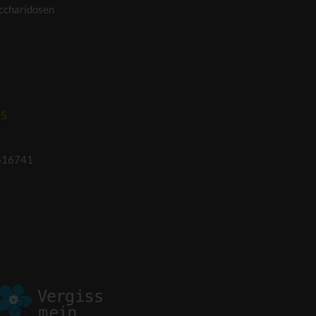
ccharidosen
95
616741