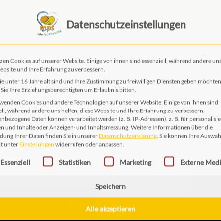
Das ist MPS
Das tun wir
Datenschutzeinstellungen
EN
zen Cookies auf unserer Website. Einige von ihnen sind essenziell, während andere uns
ebsite und Ihre Erfahrung zu verbessern.
e unter 16 Jahre alt sind und Ihre Zustimmung zu freiwilligen Diensten geben möchten
Sie Ihre Erziehungsberechtigten um Erlaubnis bitten.
wenden Cookies und andere Technologien auf unserer Website. Einige von ihnen sind
MPS A031
ell, während andere uns helfen, diese Website und Ihre Erfahrung zu verbessern.
nbezogene Daten können verarbeitet werden (z. B. IP-Adressen), z. B. für personalisie
n und Inhalte oder Anzeigen- und Inhaltsmessung.
Weitere Informationen über die
ung Ihrer Daten finden Sie in unserer
Datenschutzerklärung
.
Sie können Ihre Auswah
1,00
€
it unter
Einstellungen
widerrufen oder anpassen.
gt eine Liste der Service-Gruppen, für die eine Einwilligung erteilt 
Essenziell
Statistiken
Marketing
Externe Med
MPS
IN 
A031
Speichern
Menge
Alle akzeptieren