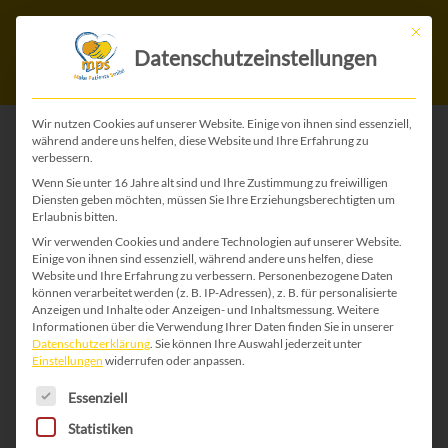
Mit die
Datenschutzeinstellungen
Wir nutzen Cookies auf unserer Website. Einige von ihnen sind essenziell,
während andere uns helfen, diese Website und Ihre Erfahrung zu
verbessern.
ZURÜCK ZU ALLEN WEIHNACHTS-KARTEN
Wenn Sie unter 16 Jahre alt sind und Ihre Zustimmung zu freiwilligen
Diensten geben möchten, müssen Sie Ihre Erziehungsberechtigten um
Erlaubnis bitten.
Wir verwenden Cookies und andere Technologien auf unserer Website.
Einige von ihnen sind essenziell, während andere uns helfen, diese
Website und Ihre Erfahrung zu verbessern.
Personenbezogene Daten
können verarbeitet werden (z. B. IP-Adressen), z. B. für personalisierte
Anzeigen und Inhalte oder Anzeigen- und Inhaltsmessung.
Weitere
Informationen über die Verwendung Ihrer Daten finden Sie in unserer
Datenschutzerklärung
.
Sie können Ihre Auswahl jederzeit unter
Einstellungen
widerrufen oder anpassen.
Es folgt eine Liste der Service-Gruppen, für die 
Essenziell
Statistiken