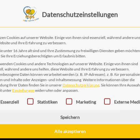
Das ist MPS
Das tun wir
Datenschutzeinstellungen
EN
zen Cookies auf unserer Website. Einige von ihnen sind essenziell, während andere uns
ebsite und Ihre Erfahrung zu verbessern.
e unter 16 Jahre alt sind und Ihre Zustimmung zu freiwilligen Diensten geben möchten
Sie Ihre Erziehungsberechtigten um Erlaubnis bitten.
wenden Cookies und andere Technologien auf unserer Website. Einige von ihnen sind
MPS AB4
ell, während andere uns helfen, diese Website und Ihre Erfahrung zu verbessern.
nbezogene Daten können verarbeitet werden (z. B. IP-Adressen), z. B. für personalisie
n und Inhalte oder Anzeigen- und Inhaltsmessung.
Weitere Informationen über die
ung Ihrer Daten finden Sie in unserer
Datenschutzerklärung
.
Sie können Ihre Auswah
1,00
€
it unter
Einstellungen
widerrufen oder anpassen.
gt eine Liste der Service-Gruppen, für die eine Einwilligung erteilt 
Essenziell
Statistiken
Marketing
Externe Med
MPS
IN 
AB40
Speichern
Menge
Alle akzeptieren