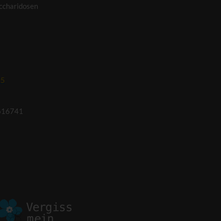
ccharidosen
95
616741