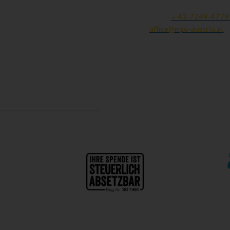
A - 4612 Scharten
Tel und Fax:
+ 43-7249-4779
Mail:
office@mps-austria.at
ZVR: 423245305 | DVR: 10
Folgen Sie uns:
>