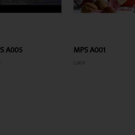
S A005
MPS A001
€
1,00
€