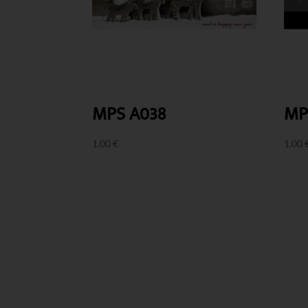
MPS A038
MP
1,00
€
1,00