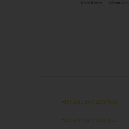
Mein Konto
Warenkorb
Spendenkonten:
Hauptkonto
Erste Bank:
AT89 2011 1847 2581 7800
Therapiekonto (zweckgewidmet)
Erste Bank:
AT62 2011 1847 2581 7801