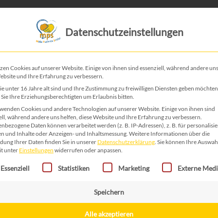
Das ist MPS
Das tun wir
Datenschutzeinstellungen
zen Cookies auf unserer Website. Einige von ihnen sind essenziell, während andere uns
ebsite und Ihre Erfahrung zu verbessern.
e unter 16 Jahre alt sind und Ihre Zustimmung zu freiwilligen Diensten geben möchten
Sie Ihre Erziehungsberechtigten um Erlaubnis bitten.
en
wenden Cookies und andere Technologien auf unserer Website. Einige von ihnen sind
ell, während andere uns helfen, diese Website und Ihre Erfahrung zu verbessern.
nbezogene Daten können verarbeitet werden (z. B. IP-Adressen), z. B. für personalisie
n und Inhalte oder Anzeigen- und Inhaltsmessung.
Weitere Informationen über die
MPS AB33
ung Ihrer Daten finden Sie in unserer
Datenschutzerklärung
.
Sie können Ihre Auswah
it unter
Einstellungen
widerrufen oder anpassen.
gt eine Liste der Service-Gruppen, für die eine Einwilligung erteilt 
Essenziell
Statistiken
Marketing
Externe Med
1,00
€
Speichern
MPS
In den Wa
Alle akzeptieren
AB33