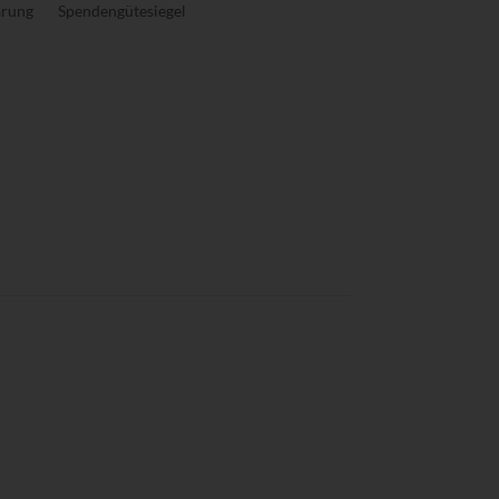
ärung
Spendengütesiegel
ccharidosen