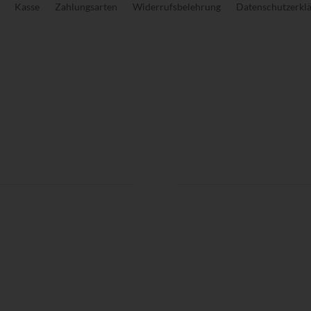
Kasse
Zahlungsarten
Widerrufsbelehrung
Datenschutzerkl
Kontaktdaten:
Gesellschaft für Mukopolysa
und ähnliche Erkrankungen
Michaela Weigl
Finklham 90