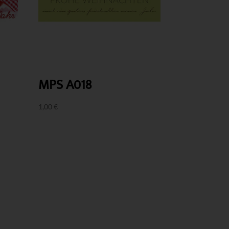
MPS A018
1,00
€