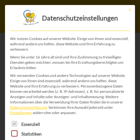
Mit die
Datenschutzeinstellungen
Wir nutzen Cookies auf unserer Website. Einige von ihnen sind essenziell,
während andere uns helfen, diese Website und Ihre Erfahrung zu
verbessern.
ZURÜCK ZU ALLEN WEIHNACHTS-KARTEN
Wenn Sie unter 16 Jahre alt sind und Ihre Zustimmung zu freiwilligen
Diensten geben möchten, müssen Sie Ihre Erziehungsberechtigten um
Erlaubnis bitten.
Wir verwenden Cookies und andere Technologien auf unserer Website.
Einige von ihnen sind essenziell, während andere uns helfen, diese
Website und Ihre Erfahrung zu verbessern.
Personenbezogene Daten
können verarbeitet werden (z. B. IP-Adressen), z. B. für personalisierte
Anzeigen und Inhalte oder Anzeigen- und Inhaltsmessung.
Weitere
Informationen über die Verwendung Ihrer Daten finden Sie in unserer
Datenschutzerklärung
.
Sie können Ihre Auswahl jederzeit unter
Einstellungen
widerrufen oder anpassen.
Es folgt eine Liste der Service-Gruppen, für die 
Essenziell
Statistiken