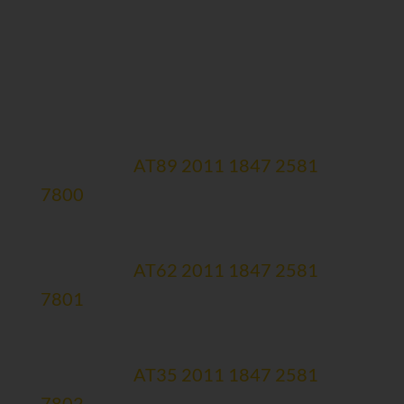
Spendenkonten:
Hauptkonto
Erste Bank:
AT89 2011 1847 2581
7800
Therapiekonto (zweckgewidmet)
Erste Bank:
AT62 2011 1847 2581
7801
Forschungskonto (zweckgewidmet)
Erste Bank:
AT35 2011 1847 2581
7802