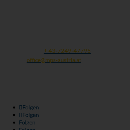
und ähnliche Erkrankungen
Michaela Weigl
Finklham 90
A - 4612 Scharten
Tel und Fax:
+ 43-7249-47795
Mail:
office@mps-austria.at
ZVR: 423245305 | DVR: 10616741
Folgen Sie uns:
Folgen
Folgen
Folgen
Folgen