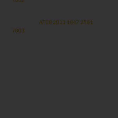
Spendenmailingkonto
Erste Bank:
AT08 2011 1847 2581
7803
Newsletteranmeldung
>>
Kontaktdaten:
Gesellschaft für Mukopolysaccharidosen