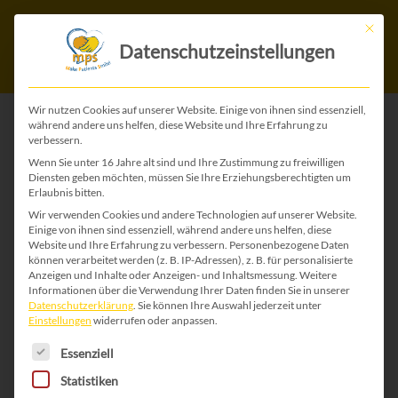
Mit die
Datenschutzeinstellungen
Wir nutzen Cookies auf unserer Website. Einige von ihnen sind essenziell,
während andere uns helfen, diese Website und Ihre Erfahrung zu
verbessern.
ZURÜCK ZU ALLEN WEIHNACHTS-KARTEN
Wenn Sie unter 16 Jahre alt sind und Ihre Zustimmung zu freiwilligen
Diensten geben möchten, müssen Sie Ihre Erziehungsberechtigten um
Erlaubnis bitten.
Wir verwenden Cookies und andere Technologien auf unserer Website.
Einige von ihnen sind essenziell, während andere uns helfen, diese
Website und Ihre Erfahrung zu verbessern.
Personenbezogene Daten
können verarbeitet werden (z. B. IP-Adressen), z. B. für personalisierte
Anzeigen und Inhalte oder Anzeigen- und Inhaltsmessung.
Weitere
Informationen über die Verwendung Ihrer Daten finden Sie in unserer
Datenschutzerklärung
.
Sie können Ihre Auswahl jederzeit unter
Einstellungen
widerrufen oder anpassen.
Es folgt eine Liste der Service-Gruppen, für die 
Essenziell
Statistiken