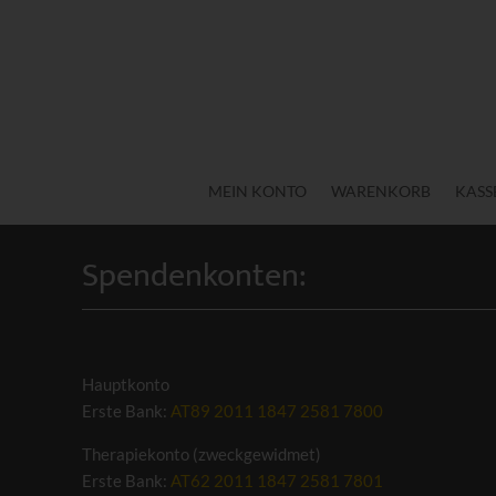
MEIN KONTO
WARENKORB
KASS
Spendenkonten:
Hauptkonto
Erste Bank:
AT89 2011 1847 2581 7800
Therapiekonto (zweckgewidmet)
Erste Bank:
AT62 2011 1847 2581 7801