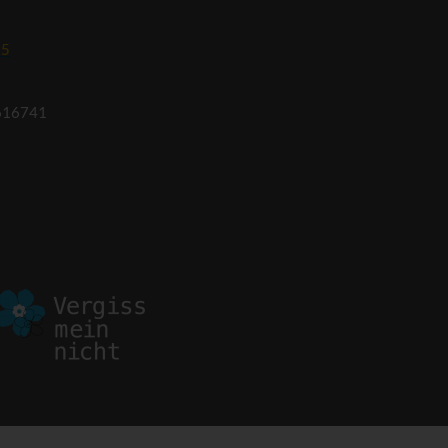
95
616741