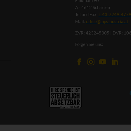
Finklham 90
A - 4612 Scharten
Tel und Fax:
+ 43-7249-477
Mail:
office@mps-austria.at
ZVR: 423245305 | DVR: 10
Folgen Sie uns: