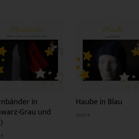
rnbänder in
Haube in Blau
hwarz-Grau und
10,00
€
)
0
€