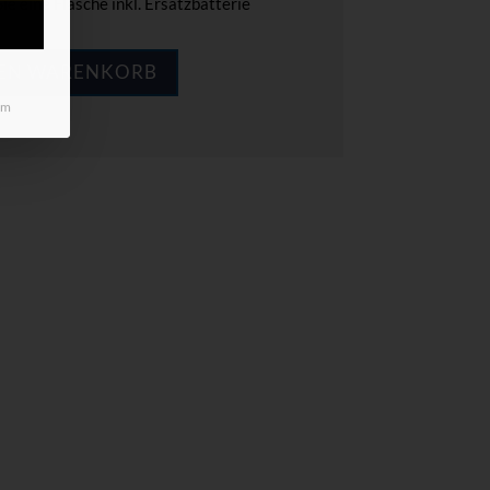
ie eine Flasche inkl. Ersatzbatterie
DEN WARENKORB
um