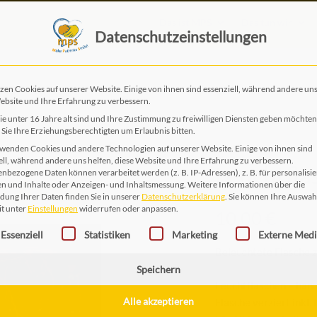
Das ist MPS
Das tun wir
Datenschutzeinstellungen
EN
zen Cookies auf unserer Website. Einige von ihnen sind essenziell, während andere uns
ebsite und Ihre Erfahrung zu verbessern.
e unter 16 Jahre alt sind und Ihre Zustimmung zu freiwilligen Diensten geben möchten
Sie Ihre Erziehungsberechtigten um Erlaubnis bitten.
wenden Cookies und andere Technologien auf unserer Website. Einige von ihnen sind
Leuchtfla
ell, während andere uns helfen, diese Website und Ihre Erfahrung zu verbessern.
nbezogene Daten können verarbeitet werden (z. B. IP-Adressen), z. B. für personalisie
n und Inhalte oder Anzeigen- und Inhaltsmessung.
Weitere Informationen über die
ung Ihrer Daten finden Sie in unserer
Datenschutzerklärung
.
Sie können Ihre Auswah
10,00
€
it unter
Einstellungen
widerrufen oder anpassen.
gt eine Liste der Service-Gruppen, für die eine Einwilligung erteilt 
Essenziell
Statistiken
Marketing
Externe Med
Beleuchtete Flasche 
Speichern
Leuchtflaschen – ha
Flasche verziert inkl.
Alle akzeptieren