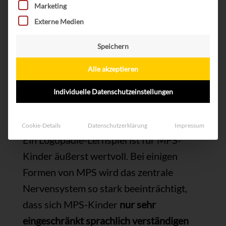
Marketing
Externe Medien
Speichern
Alle akzeptieren
Individuelle Datenschutzeinstellungen
Cookie-Details
Datenschutzerklärung
Impressum
Ein Logopädie-Lernspiel ist für MPS-
Kinder äußerst wertvoll. Bei einigen
Formen von MPS wird das zentrale
Nervensystem so stark beeinträchtigt,
dass sich MPS-Kinder
nur sehr
eingeschränkt sprachlich verständigen