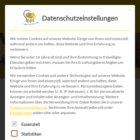
Mit die
Datenschutzeinstellungen
Wir nutzen Cookies auf unserer Website. Einige von ihnen sind essenziell,
während andere uns helfen, diese Website und Ihre Erfahrung zu
verbessern.
Wenn Sie unter 16 Jahre alt sind und Ihre Zustimmung zu freiwilligen
Diensten geben möchten, müssen Sie Ihre Erziehungsberechtigten um
Erlaubnis bitten.
Wir verwenden Cookies und andere Technologien auf unserer Website.
Einige von ihnen sind essenziell, während andere uns helfen, diese
Website und Ihre Erfahrung zu verbessern.
Personenbezogene Daten
Schenke ein
können verarbeitet werden (z. B. IP-Adressen), z. B. für personalisierte
Anzeigen und Inhalte oder Anzeigen- und Inhaltsmessung.
Weitere
Informationen über die Verwendung Ihrer Daten finden Sie in unserer
Logopädie-Lernspiel
Datenschutzerklärung
.
Sie können Ihre Auswahl jederzeit unter
Einstellungen
widerrufen oder anpassen.
am Laptop!
28ce
Es folgt eine Liste der Service-Gruppen, für die 
Essenziell
Statistiken