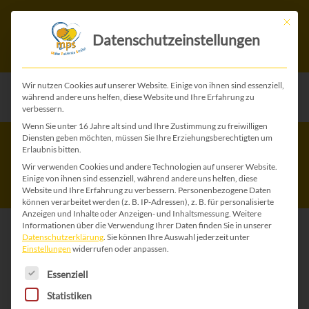
Mit die
Datenschutzeinstellungen
Wir nutzen Cookies auf unserer Website. Einige von ihnen sind essenziell,
während andere uns helfen, diese Website und Ihre Erfahrung zu
verbessern.
Wenn Sie unter 16 Jahre alt sind und Ihre Zustimmung zu freiwilligen
Tag der seltenen
Diensten geben möchten, müssen Sie Ihre Erziehungsberechtigten um
Erlaubnis bitten.
Krankheiten 2020
Wir verwenden Cookies und andere Technologien auf unserer Website.
Einige von ihnen sind essenziell, während andere uns helfen, diese
Website und Ihre Erfahrung zu verbessern.
Personenbezogene Daten
können verarbeitet werden (z. B. IP-Adressen), z. B. für personalisierte
Anzeigen und Inhalte oder Anzeigen- und Inhaltsmessung.
Weitere
Informationen über die Verwendung Ihrer Daten finden Sie in unserer
Datenschutzerklärung
.
Sie können Ihre Auswahl jederzeit unter
Einstellungen
widerrufen oder anpassen.
Es folgt eine Liste der Service-Gruppen, für die 
Essenziell
Statistiken