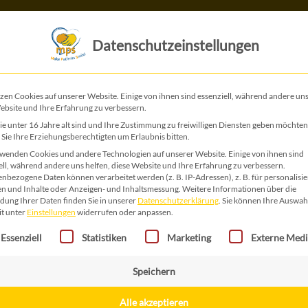
Das ist MPS
Das tun wir
Datenschutzeinstellungen
zen Cookies auf unserer Website. Einige von ihnen sind essenziell, während andere uns
g der Seltenen Erkrankungen 2
ebsite und Ihre Erfahrung zu verbessern.
e unter 16 Jahre alt sind und Ihre Zustimmung zu freiwilligen Diensten geben möchten
Sie Ihre Erziehungsberechtigten um Erlaubnis bitten.
wenden Cookies und andere Technologien auf unserer Website. Einige von ihnen sind
ell, während andere uns helfen, diese Website und Ihre Erfahrung zu verbessern.
nbezogene Daten können verarbeitet werden (z. B. IP-Adressen), z. B. für personalisie
n und Inhalte oder Anzeigen- und Inhaltsmessung.
Weitere Informationen über die
ung Ihrer Daten finden Sie in unserer
Datenschutzerklärung
.
Sie können Ihre Auswah
it unter
Einstellungen
widerrufen oder anpassen.
gt eine Liste der Service-Gruppen, für die eine Einwilligung erteilt 
Essenziell
Statistiken
Marketing
Externe Med
Speichern
Alle akzeptieren