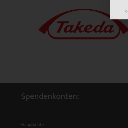
C
Spendenkonten:
Hauptkonto