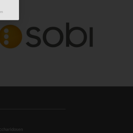
um
ccharidosen