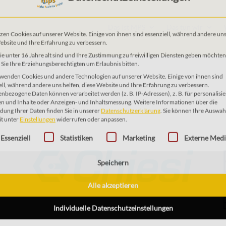
Das ist MPS
Das tun wir
Datenschutzeinstellungen
zen Cookies auf unserer Website. Einige von ihnen sind essenziell, während andere uns
ebsite und Ihre Erfahrung zu verbessern.
e unter 16 Jahre alt sind und Ihre Zustimmung zu freiwilligen Diensten geben möchten
Sie Ihre Erziehungsberechtigten um Erlaubnis bitten.
wenden Cookies und andere Technologien auf unserer Website. Einige von ihnen sind
ell, während andere uns helfen, diese Website und Ihre Erfahrung zu verbessern.
nbezogene Daten können verarbeitet werden (z. B. IP-Adressen), z. B. für personalisie
n und Inhalte oder Anzeigen- und Inhaltsmessung.
Weitere Informationen über die
ung Ihrer Daten finden Sie in unserer
Datenschutzerklärung
.
Sie können Ihre Auswah
it unter
Einstellungen
widerrufen oder anpassen.
gt eine Liste der Service-Gruppen, für die eine Einwilligung erteilt 
Essenziell
Statistiken
Marketing
Externe Med
Speichern
Alle akzeptieren