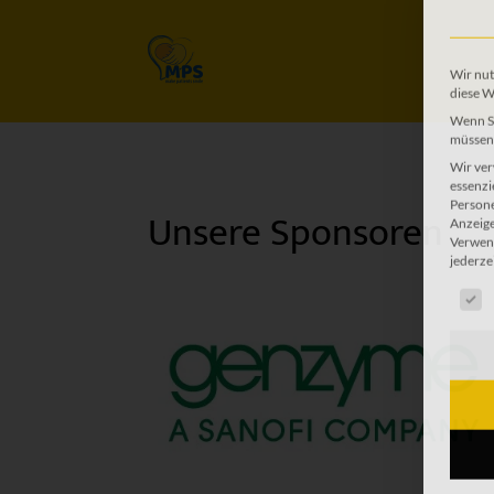
Wir nut
diese W
Wenn Si
Unsere Sponsoren
müssen 
Wir ver
essenzi
Persone
Anzeige
Verwend
jederze
Es fol