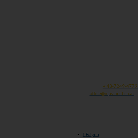
Kontaktdaten:
Gesellschaft für Mukopolysa
und ähnliche Erkrankungen
Michaela Weigl
Finklham 90
A - 4612 Scharten
Tel und Fax:
+ 43-7249-4779
Mail:
office@mps-austria.at
ZVR: 423245305 | DVR: 10
Folgen Sie uns:
>
Folgen