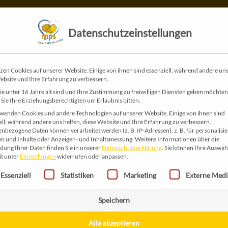
Das ist MPS
Das tun wir
Datenschutzeinstellungen
zen Cookies auf unserer Website. Einige von ihnen sind essenziell, während andere uns
ebsite und Ihre Erfahrung zu verbessern.
e unter 16 Jahre alt sind und Ihre Zustimmung zu freiwilligen Diensten geben möchten
Sie Ihre Erziehungsberechtigten um Erlaubnis bitten.
wenden Cookies und andere Technologien auf unserer Website. Einige von ihnen sind
ell, während andere uns helfen, diese Website und Ihre Erfahrung zu verbessern.
nbezogene Daten können verarbeitet werden (z. B. IP-Adressen), z. B. für personalisie
n und Inhalte oder Anzeigen- und Inhaltsmessung.
Weitere Informationen über die
ung Ihrer Daten finden Sie in unserer
Datenschutzerklärung
.
Sie können Ihre Auswah
it unter
Einstellungen
widerrufen oder anpassen.
gt eine Liste der Service-Gruppen, für die eine Einwilligung erteilt 
Essenziell
Statistiken
Marketing
Externe Med
Speichern
Alle akzeptieren