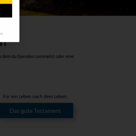
um
r!
8c
 zu dem du Spenden sammelst oder eine
Für ein Leben nach dem Leben.
Das gute Testament