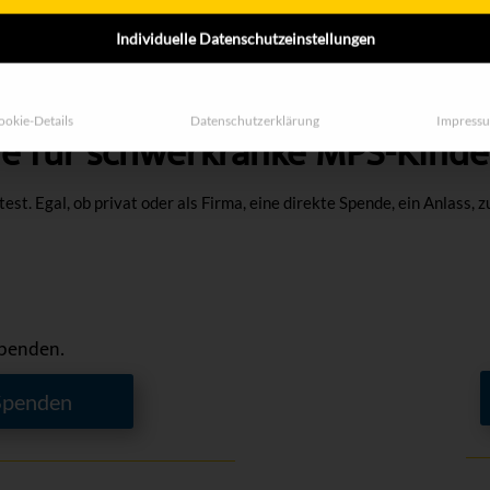
Individuelle Datenschutzeinstellungen
ookie-Details
Datenschutzerklärung
Impress
de für schwerkranke MPS-Kinde
st. Egal, ob privat oder als Firma, eine direkte Spende, ein Anlass,
Spenden.
Spenden