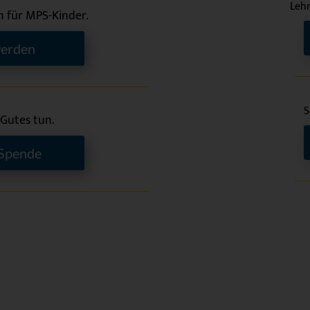
Lehr
n für MPS-Kinder.
werden
S
 Gutes tun.
 Spende