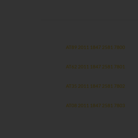
Spendenkonten:
Hauptkonto
Erste Bank:
AT89 2011 1847 2581 7800
Therapiekonto (zweckgewidmet)
Erste Bank:
AT62 2011 1847 2581 7801
Forschungskonto (zweckgewidmet)
Erste Bank:
AT35 2011 1847 2581 7802
Spendenmailingkonto
Erste Bank:
AT08 2011 1847 2581 7803
Newsletteranmeldung >