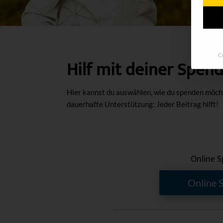
C
Hilf mit deiner Spen
Hier kannst du auswählen, wie du spenden möchte
dauerhafte Unterstützung: Jeder Beitrag hilft!
Online 
Online 