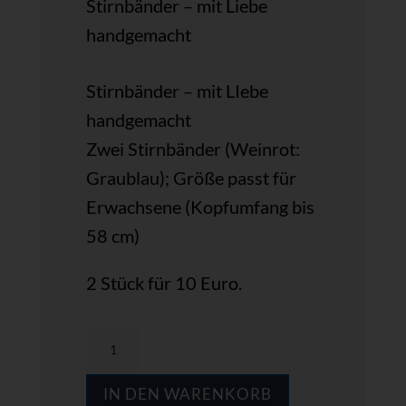
Stirnbänder – mit Liebe
handgemacht
Stirnbänder – mit LIebe
handgemacht
Zwei Stirnbänder (Weinrot:
Graublau); Größe passt für
Erwachsene (Kopfumfang bis
58 cm)
2 Stück für 10 Euro.
Stirnbänder
in
IN DEN WARENKORB
Weinrot