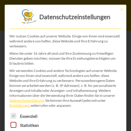
Mit die
Datenschutzeinstellungen
Wir nutzen Cookies auf unserer Website. Einige von ihnen sind essenziell,
während andere uns helfen, diese Website und Ihre Erfahrung zu
verbessern.
ZURÜCK ZU ALLEN WEIHNACHTS-KARTEN
Wenn Sie unter 16 Jahre alt sind und Ihre Zustimmung zu freiwilligen
Diensten geben möchten, müssen Sie Ihre Erziehungsberechtigten um
Erlaubnis bitten.
Wir verwenden Cookies und andere Technologien auf unserer Website.
Einige von ihnen sind essenziell, während andere uns helfen, diese
Website und Ihre Erfahrung zu verbessern.
Personenbezogene Daten
können verarbeitet werden (z. B. IP-Adressen), z. B. für personalisierte
Anzeigen und Inhalte oder Anzeigen- und Inhaltsmessung.
Weitere
Informationen über die Verwendung Ihrer Daten finden Sie in unserer
Datenschutzerklärung
.
Sie können Ihre Auswahl jederzeit unter
Einstellungen
widerrufen oder anpassen.
Es folgt eine Liste der Service-Gruppen, für die 
Essenziell
Statistiken