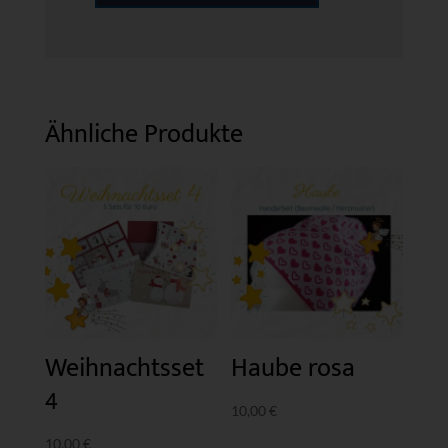
und
Graublau
Menge
Ähnliche Produkte
Weihnachtsset
Haube rosa
4
10,00
€
10,00
€