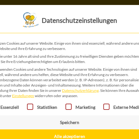
Das ist MPS
Das tun wir
Datenschutzeinstellungen
zen Cookies auf unserer Website. Einige von ihnen sind essenziell, während andere uns
ebsite und Ihre Erfahrung zu verbessern.
Ostern 12
e unter 16 Jahre alt sind und Ihre Zustimmung zu freiwilligen Diensten geben möchten
Sie Ihre Erziehungsberechtigten um Erlaubnis bitten.
wenden Cookies und andere Technologien auf unserer Website. Einige von ihnen sind
10,00
€
ell, während andere uns helfen, diese Website und Ihre Erfahrung zu verbessern.
nbezogene Daten können verarbeitet werden (z. B. IP-Adressen), z. B. für personalisie
Süßes Hasenpärchen mit Pralinen
n und Inhalte oder Anzeigen- und Inhaltsmessung.
Weitere Informationen über die
ung Ihrer Daten finden Sie in unserer
Datenschutzerklärung
.
Sie können Ihre Auswah
it unter
Einstellungen
widerrufen oder anpassen.
Ostern
In den Warenkorb
gt eine Liste der Service-Gruppen, für die eine Einwilligung erteilt 
12
Essenziell
Statistiken
Marketing
Externe Med
Menge
Speichern
Kategorie:
Ostermarkt
Alle akzeptieren