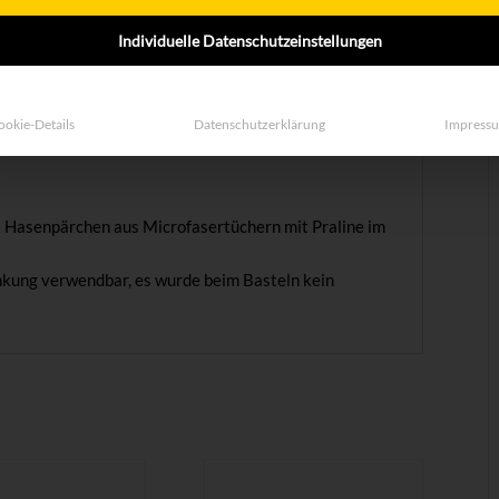
Individuelle Datenschutzeinstellungen
ookie-Details
Datenschutzerklärung
Impress
es Hasenpärchen aus Microfasertüchern mit Praline im
nkung verwendbar, es wurde beim Basteln kein