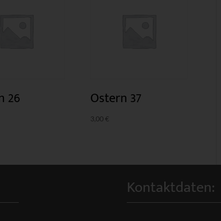
n 26
Ostern 37
3,00
€
Kontaktdaten: