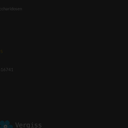
ccharidosen
95
616741