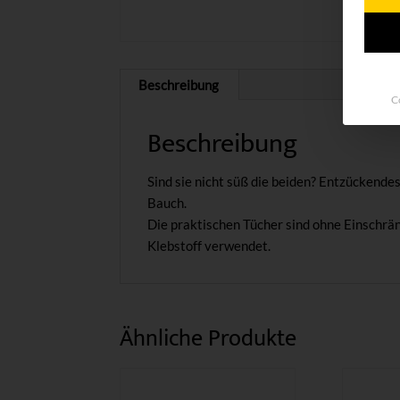
Beschreibung
C
Beschreibung
Sind sie nicht süß die beiden? Entzückend
Bauch.
Die praktischen Tücher sind ohne Einschrä
Klebstoff verwendet.
Ähnliche Produkte