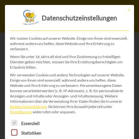
Mit die
Datenschutzeinstellungen
Wir nutzen Cookies auf unserer Website. Einige von ihnen sind essenziell,
während andere uns helfen, diese Website und Ihre Erfahrung zu
verbessern.
Start
/
Ostermarkt
/ Ostern 91
Wenn Sie unter 16 Jahre alt sind und Ihre Zustimmung zu freiwilligen
Diensten geben möchten, müssen Sie Ihre Erziehungsberechtigten um
Erlaubnis bitten.
Wir verwenden Cookies und andere Technologien auf unserer Website.
Einige von ihnen sind essenziell, während andere uns helfen, diese
Website und Ihre Erfahrung zu verbessern.
Personenbezogene Daten
können verarbeitet werden (z. B. IP-Adressen), z. B. für personalisierte
Anzeigen und Inhalte oder Anzeigen- und Inhaltsmessung.
Weitere
Informationen über die Verwendung Ihrer Daten finden Sie in unserer
Datenschutzerklärung
.
Sie können Ihre Auswahl jederzeit unter
Einstellungen
widerrufen oder anpassen.
Es folgt eine Liste der Service-Gruppen, für die 
Essenziell
Statistiken