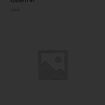
Ostern 41
5,00
€