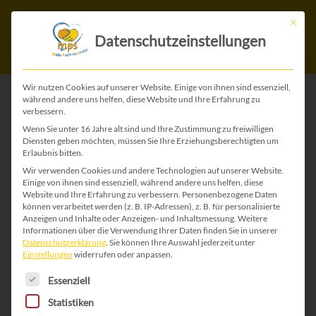
Mit die
Datenschutzeinstellungen
Wir nutzen Cookies auf unserer Website. Einige von ihnen sind essenziell,
während andere uns helfen, diese Website und Ihre Erfahrung zu
verbessern.
Start
/
Ostermarkt
/ Ostern 44
Wenn Sie unter 16 Jahre alt sind und Ihre Zustimmung zu freiwilligen
Diensten geben möchten, müssen Sie Ihre Erziehungsberechtigten um
Erlaubnis bitten.
Wir verwenden Cookies und andere Technologien auf unserer Website.
Einige von ihnen sind essenziell, während andere uns helfen, diese
Website und Ihre Erfahrung zu verbessern.
Personenbezogene Daten
können verarbeitet werden (z. B. IP-Adressen), z. B. für personalisierte
Anzeigen und Inhalte oder Anzeigen- und Inhaltsmessung.
Weitere
Informationen über die Verwendung Ihrer Daten finden Sie in unserer
Datenschutzerklärung
.
Sie können Ihre Auswahl jederzeit unter
Einstellungen
widerrufen oder anpassen.
Es folgt eine Liste der Service-Gruppen, für die 
Essenziell
Statistiken