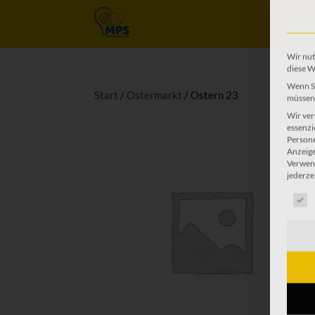
Start
/
Ostermarkt
/ Ostern 23
Wir nut
diese W
Wenn Si
müssen 
Wir ver
essenzi
Persone
Anzeige
Verwend
jederze
Es fol