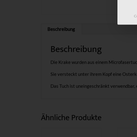
Beschreibung
C
Beschreibung
Die Krake wurden aus einem Microfasertuc
Sie versteckt unter ihrem Kopf eine Osterk
Das Tuch ist uneingeschränkt verwendbar, 
Ähnliche Produkte