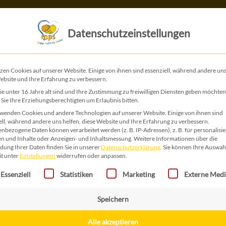
Das ist MPS
Das tun wir
Datenschutzeinstellungen
zen Cookies auf unserer Website. Einige von ihnen sind essenziell, während andere uns
ebsite und Ihre Erfahrung zu verbessern.
Ostern 03
e unter 16 Jahre alt sind und Ihre Zustimmung zu freiwilligen Diensten geben möchten
Sie Ihre Erziehungsberechtigten um Erlaubnis bitten.
wenden Cookies und andere Technologien auf unserer Website. Einige von ihnen sind
10,00
€
ell, während andere uns helfen, diese Website und Ihre Erfahrung zu verbessern.
nbezogene Daten können verarbeitet werden (z. B. IP-Adressen), z. B. für personalisie
Eulenpärchen
n und Inhalte oder Anzeigen- und Inhaltsmessung.
Weitere Informationen über die
ung Ihrer Daten finden Sie in unserer
Datenschutzerklärung
.
Sie können Ihre Auswah
it unter
Einstellungen
widerrufen oder anpassen.
Ostern
In den Warenkorb
gt eine Liste der Service-Gruppen, für die eine Einwilligung erteilt 
03
Essenziell
Statistiken
Marketing
Externe Med
Menge
Speichern
Kategorie:
Ostermarkt
Alle akzeptieren