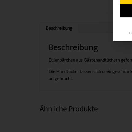
Beschreibung
C
Beschreibung
Eulenpärchen aus Gästehandtüchern gefor
Die Handtücher lassen sich uneingeschränk
aufgebracht.
Ähnliche Produkte