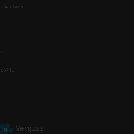
ccharidosen
95
616741