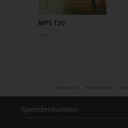
MPS T20
1,00
€
MEIN KONTO
WARENKORB
KASS
Spendenkonten: