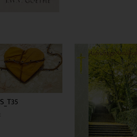
S_T35
€