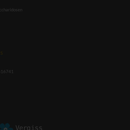
ccharidosen
95
616741