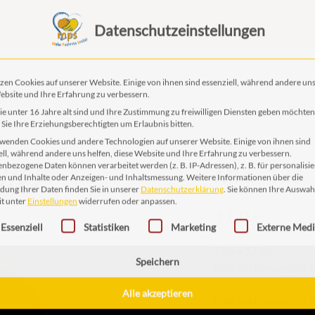
Das ist MPS
Das tun wir
Datenschutzeinstellungen
zen Cookies auf unserer Website. Einige von ihnen sind essenziell, während andere uns
ebsite und Ihre Erfahrung zu verbessern.
e unter 16 Jahre alt sind und Ihre Zustimmung zu freiwilligen Diensten geben möchten
Sie Ihre Erziehungsberechtigten um Erlaubnis bitten.
wenden Cookies und andere Technologien auf unserer Website. Einige von ihnen sind
MPS_T32
ell, während andere uns helfen, diese Website und Ihre Erfahrung zu verbessern.
nbezogene Daten können verarbeitet werden (z. B. IP-Adressen), z. B. für personalisie
n und Inhalte oder Anzeigen- und Inhaltsmessung.
Weitere Informationen über die
ung Ihrer Daten finden Sie in unserer
Datenschutzerklärung
.
Sie können Ihre Auswah
1,00
€
it unter
Einstellungen
widerrufen oder anpassen.
gt eine Liste der Service-Gruppen, für die eine Einwilligung erteilt 
Essenziell
Statistiken
Marketing
Externe Med
11,5 x 17 cm
Edle Ausführung mit Pr
Speichern
Edle Ausführung mit fe
Alle akzeptieren