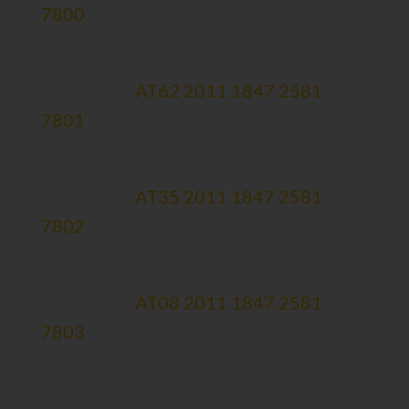
7800
Therapiekonto (zweckgewidmet)
Erste Bank:
AT62 2011 1847 2581
7801
Forschungskonto (zweckgewidmet)
Erste Bank:
AT35 2011 1847 2581
7802
Spendenmailingkonto
Erste Bank:
AT08 2011 1847 2581
7803
Newsletteranmeldung