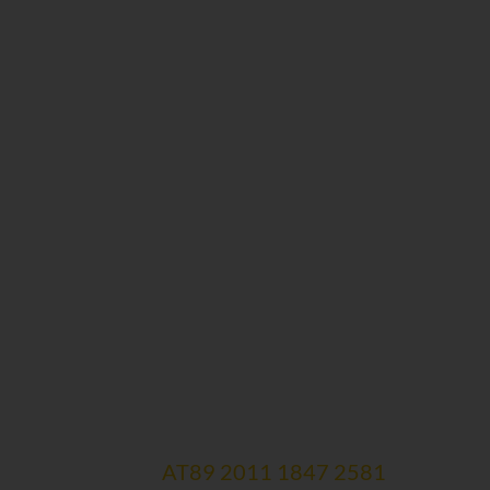
Spendenkonten:
Hauptkonto
Erste Bank:
AT89 2011 1847 2581