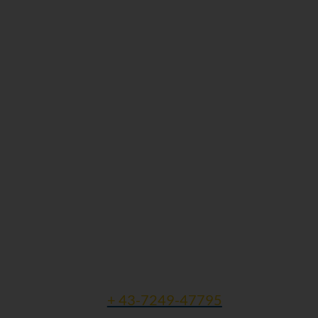
>>
Kontaktdaten:
Gesellschaft für Mukopolysaccharidosen
und ähnliche Erkrankungen
Michaela Weigl
Finklham 90
A - 4612 Scharten
Tel und Fax:
+ 43-7249-47795