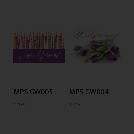
MPS GW005
MPS GW004
1,00
€
1,00
€