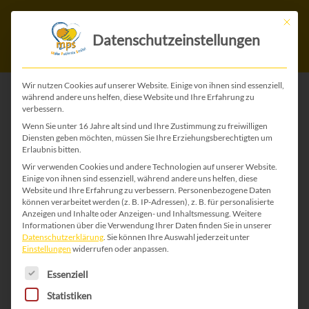
Mit die
Datenschutzeinstellungen
Wir nutzen Cookies auf unserer Website. Einige von ihnen sind essenziell,
während andere uns helfen, diese Website und Ihre Erfahrung zu
verbessern.
ZURÜCK ZU ALLEN GLÜCKWUNSCH-KARTEN
Wenn Sie unter 16 Jahre alt sind und Ihre Zustimmung zu freiwilligen
Diensten geben möchten, müssen Sie Ihre Erziehungsberechtigten um
Erlaubnis bitten.
Wir verwenden Cookies und andere Technologien auf unserer Website.
Einige von ihnen sind essenziell, während andere uns helfen, diese
Website und Ihre Erfahrung zu verbessern.
Personenbezogene Daten
können verarbeitet werden (z. B. IP-Adressen), z. B. für personalisierte
Anzeigen und Inhalte oder Anzeigen- und Inhaltsmessung.
Weitere
Informationen über die Verwendung Ihrer Daten finden Sie in unserer
Datenschutzerklärung
.
Sie können Ihre Auswahl jederzeit unter
Einstellungen
widerrufen oder anpassen.
Es folgt eine Liste der Service-Gruppen, für die 
Essenziell
Statistiken