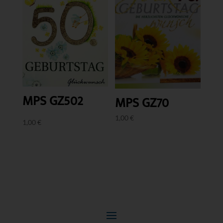
MPS GZ502
MPS GZ70
1,00
€
1,00
€