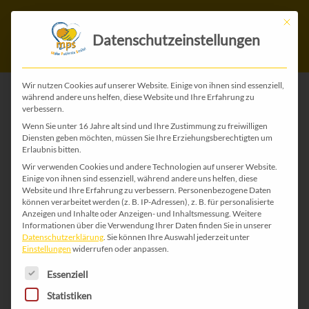
Mit die
Datenschutzeinstellungen
Wir nutzen Cookies auf unserer Website. Einige von ihnen sind essenziell,
während andere uns helfen, diese Website und Ihre Erfahrung zu
verbessern.
ZURÜCK ZU ALLEN GEBURTSTAGS-ZAHLEN-
Wenn Sie unter 16 Jahre alt sind und Ihre Zustimmung zu freiwilligen
KARTEN
Diensten geben möchten, müssen Sie Ihre Erziehungsberechtigten um
Erlaubnis bitten.
Wir verwenden Cookies und andere Technologien auf unserer Website.
Einige von ihnen sind essenziell, während andere uns helfen, diese
Website und Ihre Erfahrung zu verbessern.
Personenbezogene Daten
können verarbeitet werden (z. B. IP-Adressen), z. B. für personalisierte
Anzeigen und Inhalte oder Anzeigen- und Inhaltsmessung.
Weitere
Informationen über die Verwendung Ihrer Daten finden Sie in unserer
Datenschutzerklärung
.
Sie können Ihre Auswahl jederzeit unter
Einstellungen
widerrufen oder anpassen.
Es folgt eine Liste der Service-Gruppen, für die 
Essenziell
Statistiken