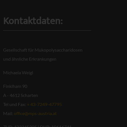
Kontaktdaten:
Gesellschaft für Mukopolysaccharidosen
und ähnliche Erkrankungen
Michaela Weigl
Finklham 90
A - 4612 Scharten
Tel und Fax:
+ 43-7249-47795
Mail:
office@mps-austria.at
ZVR: 423245305 | DVR: 10616741