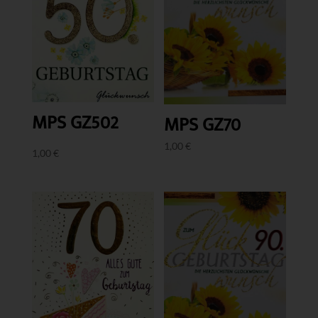
MPS GZ502
MPS GZ70
1,00
€
1,00
€