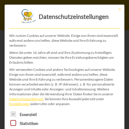
Mit die
Datenschutzeinstellungen
Wir nutzen Cookies auf unserer Website. Einige von ihnen sind essenziell,
während andere uns helfen, diese Website und Ihre Erfahrung zu
verbessern.
ZURÜCK ZU ALLEN GEBURTSTAGS-ZAHLEN-
Wenn Sie unter 16 Jahre alt sind und Ihre Zustimmung zu freiwilligen
KARTEN
Diensten geben möchten, müssen Sie Ihre Erziehungsberechtigten um
Erlaubnis bitten.
Wir verwenden Cookies und andere Technologien auf unserer Website.
Einige von ihnen sind essenziell, während andere uns helfen, diese
Website und Ihre Erfahrung zu verbessern.
Personenbezogene Daten
können verarbeitet werden (z. B. IP-Adressen), z. B. für personalisierte
Anzeigen und Inhalte oder Anzeigen- und Inhaltsmessung.
Weitere
Informationen über die Verwendung Ihrer Daten finden Sie in unserer
Datenschutzerklärung
.
Sie können Ihre Auswahl jederzeit unter
Einstellungen
widerrufen oder anpassen.
Es folgt eine Liste der Service-Gruppen, für die 
Essenziell
Statistiken