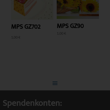
MPS GZ90
MPS GZ702
1,00
€
1,00
€
Spendenkonten: