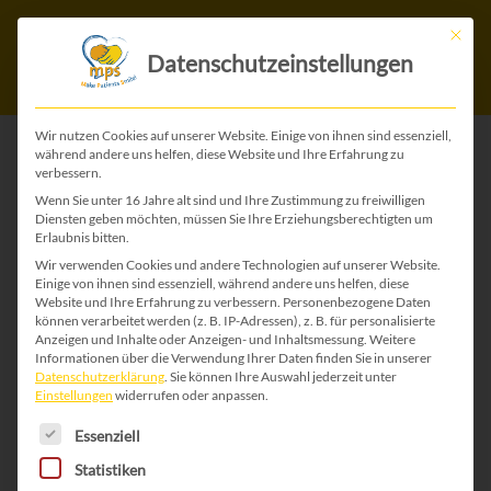
Mit die
Datenschutzeinstellungen
Wir nutzen Cookies auf unserer Website. Einige von ihnen sind essenziell,
während andere uns helfen, diese Website und Ihre Erfahrung zu
verbessern.
ZURÜCK ZU ALLEN KINDERGEBURTSTAGS-
Wenn Sie unter 16 Jahre alt sind und Ihre Zustimmung zu freiwilligen
KARTEN
Diensten geben möchten, müssen Sie Ihre Erziehungsberechtigten um
Erlaubnis bitten.
Wir verwenden Cookies und andere Technologien auf unserer Website.
Einige von ihnen sind essenziell, während andere uns helfen, diese
Website und Ihre Erfahrung zu verbessern.
Personenbezogene Daten
können verarbeitet werden (z. B. IP-Adressen), z. B. für personalisierte
Anzeigen und Inhalte oder Anzeigen- und Inhaltsmessung.
Weitere
Informationen über die Verwendung Ihrer Daten finden Sie in unserer
Datenschutzerklärung
.
Sie können Ihre Auswahl jederzeit unter
Einstellungen
widerrufen oder anpassen.
Es folgt eine Liste der Service-Gruppen, für die 
Essenziell
Statistiken