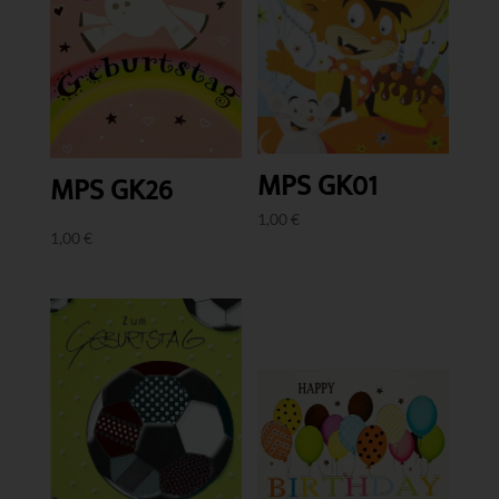
MPS GK01
MPS GK26
1,00
€
1,00
€