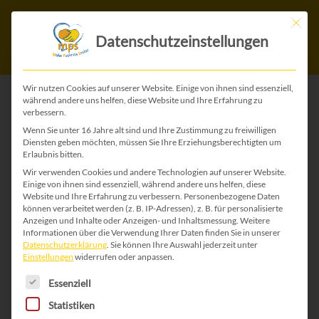
Mit die
Datenschutzeinstellungen
Wir nutzen Cookies auf unserer Website. Einige von ihnen sind essenziell,
während andere uns helfen, diese Website und Ihre Erfahrung zu
verbessern.
ZURÜCK ZU ALLEN HOCHZEIT-KARTEN
Wenn Sie unter 16 Jahre alt sind und Ihre Zustimmung zu freiwilligen
Diensten geben möchten, müssen Sie Ihre Erziehungsberechtigten um
Erlaubnis bitten.
Wir verwenden Cookies und andere Technologien auf unserer Website.
Einige von ihnen sind essenziell, während andere uns helfen, diese
Website und Ihre Erfahrung zu verbessern.
Personenbezogene Daten
können verarbeitet werden (z. B. IP-Adressen), z. B. für personalisierte
Anzeigen und Inhalte oder Anzeigen- und Inhaltsmessung.
Weitere
Informationen über die Verwendung Ihrer Daten finden Sie in unserer
Datenschutzerklärung
.
Sie können Ihre Auswahl jederzeit unter
Einstellungen
widerrufen oder anpassen.
Es folgt eine Liste der Service-Gruppen, für die 
Essenziell
Statistiken