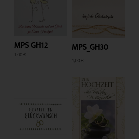
MPS GH12
MPS_GH30
1,00
€
1,00
€