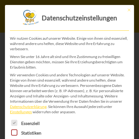
Mit die
Datenschutzeinstellungen
Wir nutzen Cookies auf unserer Website. Einige von ihnen sind essenziell,
während andere uns helfen, diese Website und Ihre Erfahrung zu
verbessern.
ZURÜCK ZU ALLEN GEBURTSTAGS-KARTEN
Wenn Sie unter 16 Jahre alt sind und Ihre Zustimmung zu freiwilligen
Diensten geben möchten, müssen Sie Ihre Erziehungsberechtigten um
Erlaubnis bitten.
Wir verwenden Cookies und andere Technologien auf unserer Website.
Einige von ihnen sind essenziell, während andere uns helfen, diese
Website und Ihre Erfahrung zu verbessern.
Personenbezogene Daten
können verarbeitet werden (z. B. IP-Adressen), z. B. für personalisierte
Anzeigen und Inhalte oder Anzeigen- und Inhaltsmessung.
Weitere
Informationen über die Verwendung Ihrer Daten finden Sie in unserer
Datenschutzerklärung
.
Sie können Ihre Auswahl jederzeit unter
Einstellungen
widerrufen oder anpassen.
Es folgt eine Liste der Service-Gruppen, für die 
Essenziell
Statistiken