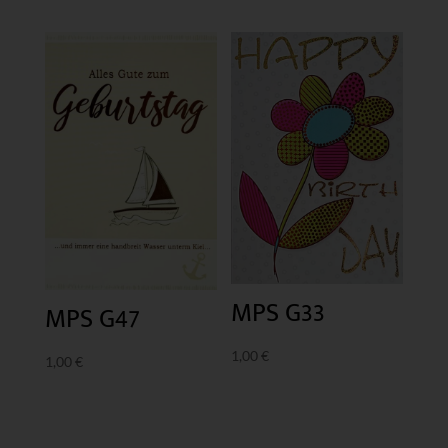
MPS G33
MPS G47
1,00
€
1,00
€