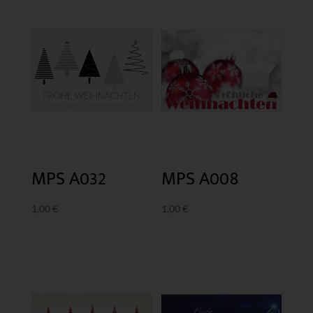
MPS A032
MPS A008
1,00
€
1,00
€