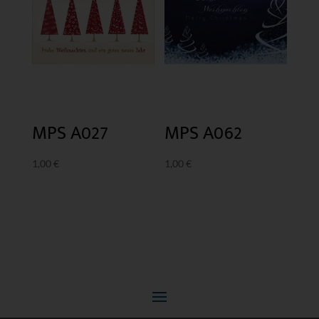
MPS A027
MPS A062
1,00
€
1,00
€