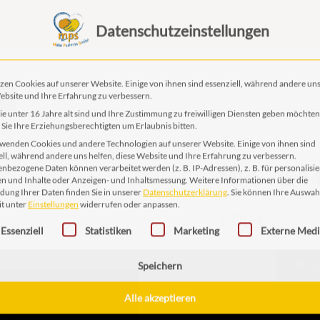
Das ist MPS
Das tun wir
Datenschutzeinstellungen
EN
zen Cookies auf unserer Website. Einige von ihnen sind essenziell, während andere uns
ebsite und Ihre Erfahrung zu verbessern.
e unter 16 Jahre alt sind und Ihre Zustimmung zu freiwilligen Diensten geben möchten
Sie Ihre Erziehungsberechtigten um Erlaubnis bitten.
wenden Cookies und andere Technologien auf unserer Website. Einige von ihnen sind
MPS AB6
ell, während andere uns helfen, diese Website und Ihre Erfahrung zu verbessern.
nbezogene Daten können verarbeitet werden (z. B. IP-Adressen), z. B. für personalisie
n und Inhalte oder Anzeigen- und Inhaltsmessung.
Weitere Informationen über die
ung Ihrer Daten finden Sie in unserer
Datenschutzerklärung
.
Sie können Ihre Auswah
1,00
€
it unter
Einstellungen
widerrufen oder anpassen.
gt eine Liste der Service-Gruppen, für die eine Einwilligung erteilt 
Essenziell
Statistiken
Marketing
Externe Med
MPS
IN 
AB64
Speichern
Menge
Alle akzeptieren