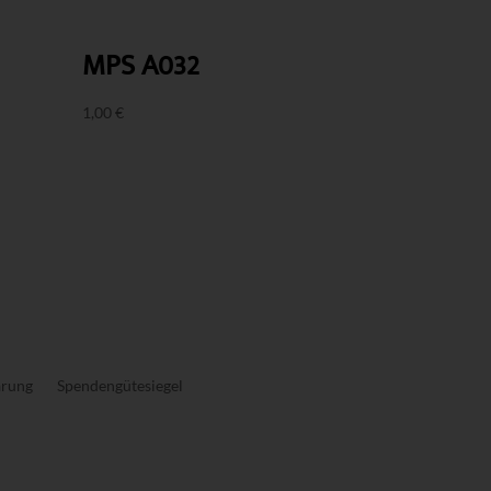
MPS A032
1,00
€
ärung
Spendengütesiegel