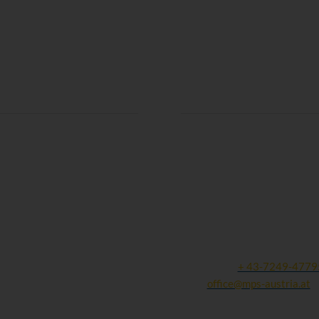
Kontaktdaten:
Gesellschaft für Mukopolysa
und ähnliche Erkrankungen
Michaela Weigl
Finklham 90
A - 4612 Scharten
Tel und Fax:
+ 43-7249-4779
Mail:
office@mps-austria.at
ZVR: 423245305 | DVR: 10