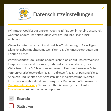
Mit die
Datenschutzeinstellungen
Wir nutzen Cookies auf unserer Website. Einige von ihnen sind essenziell,
während andere uns helfen, diese Website und Ihre Erfahrung zu
verbessern.
ZURÜCK ZU ALLEN WEIHNACHTS-KARTEN
Wenn Sie unter 16 Jahre alt sind und Ihre Zustimmung zu freiwilligen
Diensten geben möchten, müssen Sie Ihre Erziehungsberechtigten um
Erlaubnis bitten.
Wir verwenden Cookies und andere Technologien auf unserer Website.
Einige von ihnen sind essenziell, während andere uns helfen, diese
Website und Ihre Erfahrung zu verbessern.
Personenbezogene Daten
können verarbeitet werden (z. B. IP-Adressen), z. B. für personalisierte
Anzeigen und Inhalte oder Anzeigen- und Inhaltsmessung.
Weitere
Informationen über die Verwendung Ihrer Daten finden Sie in unserer
Datenschutzerklärung
.
Sie können Ihre Auswahl jederzeit unter
Einstellungen
widerrufen oder anpassen.
Es folgt eine Liste der Service-Gruppen, für die 
Essenziell
Statistiken