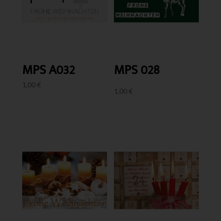
MPS A032
MPS 028
1,00
€
1,00
€