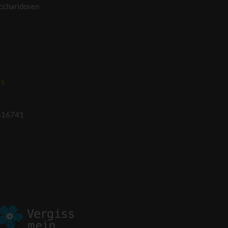
ccharidosen
95
616741