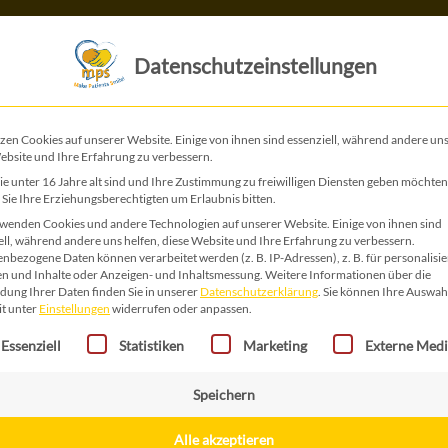
Das ist MPS
Das tun wir
Datenschutzeinstellungen
EN
zen Cookies auf unserer Website. Einige von ihnen sind essenziell, während andere uns
ebsite und Ihre Erfahrung zu verbessern.
e unter 16 Jahre alt sind und Ihre Zustimmung zu freiwilligen Diensten geben möchten
Sie Ihre Erziehungsberechtigten um Erlaubnis bitten.
wenden Cookies und andere Technologien auf unserer Website. Einige von ihnen sind
MPS AB01
ell, während andere uns helfen, diese Website und Ihre Erfahrung zu verbessern.
nbezogene Daten können verarbeitet werden (z. B. IP-Adressen), z. B. für personalisie
n und Inhalte oder Anzeigen- und Inhaltsmessung.
Weitere Informationen über die
ung Ihrer Daten finden Sie in unserer
Datenschutzerklärung
.
Sie können Ihre Auswah
1,00
€
it unter
Einstellungen
widerrufen oder anpassen.
gt eine Liste der Service-Gruppen, für die eine Einwilligung erteilt 
Essenziell
Statistiken
Marketing
Externe Med
MPS
IN 
AB01
Speichern
Menge
Alle akzeptieren